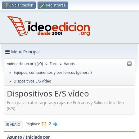
Iniciar sesión
Registrarse
Menú Principal
videoedicion.org (v9)
Foro
Varios
►
►
Equipos, componentes y periféricos (general)
►
Dispositivos E/S vídeo
►
Dispositivos E/S vídeo
Foro para tratar tarjetas y cajas de Entradas y Salidas de vídeo
(E/S)
2
Páginas
1
IR ABAJO
Asunto
/
Iniciado por