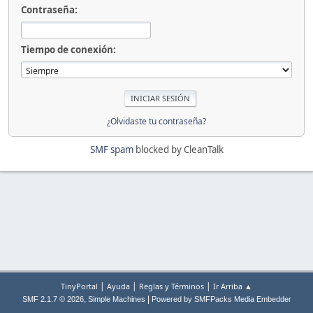
Contraseña:
Tiempo de conexión:
¿Olvidaste tu contraseña?
SMF spam
blocked by CleanTalk
|
|
|
TinyPortal
Ayuda
Reglas y Términos
Ir Arriba ▲
,
|
SMF 2.1.7 © 2026
Simple Machines
Powered by SMFPacks Media Embedder