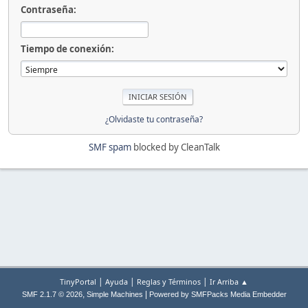
Contraseña:
Tiempo de conexión:
¿Olvidaste tu contraseña?
SMF spam
blocked by CleanTalk
|
|
|
TinyPortal
Ayuda
Reglas y Términos
Ir Arriba ▲
,
|
SMF 2.1.7 © 2026
Simple Machines
Powered by SMFPacks Media Embedder