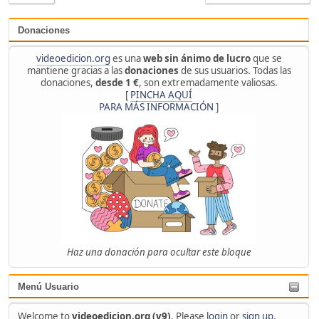
Donaciones
videoedicion.org
es una
web sin ánimo de lucro
que se
mantiene gracias a las
donaciones
de sus usuarios. Todas las
donaciones,
desde 1 €
, son extremadamente valiosas.
[
PINCHA AQUÍ
PARA MÁS INFORMACIÓN
]
Haz una donación para ocultar este bloque
Menú Usuario
Welcome to
videoedicion.org (v9)
. Please
login
or
sign up
.