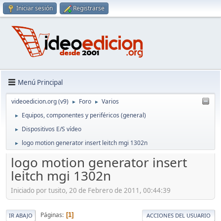
Iniciar sesión
Registrarse
Menú Principal
videoedicion.org (v9)
Foro
Varios
►
►
Equipos, componentes y periféricos (general)
►
Dispositivos E/S vídeo
►
logo motion generator insert leitch mgi 1302n
►
logo motion generator insert
leitch mgi 1302n
Iniciado por tusito, 20 de Febrero de 2011, 00:44:39
Páginas
1
IR ABAJO
ACCIONES DEL USUARIO