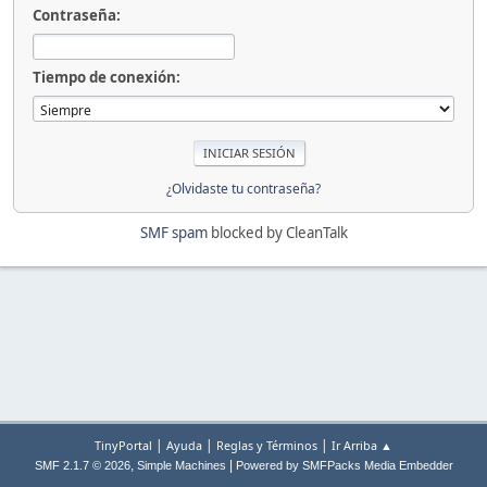
Contraseña:
Tiempo de conexión:
¿Olvidaste tu contraseña?
SMF spam
blocked by CleanTalk
|
|
|
TinyPortal
Ayuda
Reglas y Términos
Ir Arriba ▲
,
|
SMF 2.1.7 © 2026
Simple Machines
Powered by SMFPacks Media Embedder