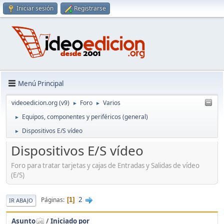
Iniciar sesión
Registrarse
Menú Principal
videoedicion.org (v9)
Foro
Varios
►
►
Equipos, componentes y periféricos (general)
►
Dispositivos E/S vídeo
►
Dispositivos E/S vídeo
Foro para tratar tarjetas y cajas de Entradas y Salidas de vídeo
(E/S)
2
Páginas
1
IR ABAJO
Asunto
/
Iniciado por