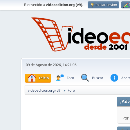
Bienvenido a
videoedicion.org (v9)
.
Iniciar sesión
09 de Agosto de 2026, 14:21:06
Inicio
Foro
Buscar
Acerc
videoedicion.org (v9)
Foro
►
¡Adv
Por 