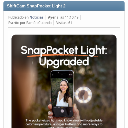
ShiftCam SnapPocket Light 2
Publicado en
Noticias
Ayer
a las 11:10:49
Escrito por Ramón Cutanda
Visitas: 61