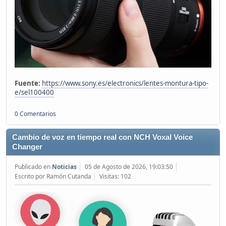
Fuente:
https://www.sony.es/electronics/lentes-montura-tipo-
e/sel100400
0 Comentarios
Cambio de voz en tiempo real con NCH Voxal Voice
Changer
Publicado en
Noticias
05 de Agosto de 2026, 19:03:50
Escrito por Ramón Cutanda
Visitas: 102