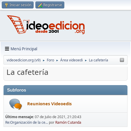
Iniciar sesión
Registrarse
Menú Principal
videoedicion.org (v9)
Foro
Área videoedi
La cafetería
►
►
►
La cafetería
Subforos
Reuniones Videoedis
Último mensaje:
07 de Julio de 2021, 21:20:43
Re:Organización de la ce...
por
Ramón Cutanda