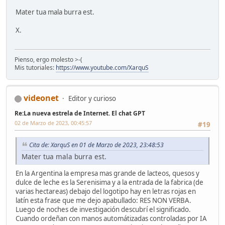
Mater tua mala burra est.
X.
Pienso, ergo molesto >-(
Mis tutoriales:
https://www.youtube.com/XarquS
videonet
Editor y curioso
Re:La nueva estrela de Internet. El chat GPT
02 de Marzo de 2023, 00:45:57
#19
Cita de: XarquS en 01 de Marzo de 2023, 23:48:53
Mater tua mala burra est.
En la Argentina la empresa mas grande de lacteos, quesos y
dulce de leche es la Serenisima y a la entrada de la fabrica (de
varias hectareas) debajo del logotipo hay en letras rojas en
latín esta frase que me dejo apabullado: RES NON VERBA.
Luego de noches de investigación descubrí el significado.
Cuando ordeñan con manos automátizadas controladas por IA