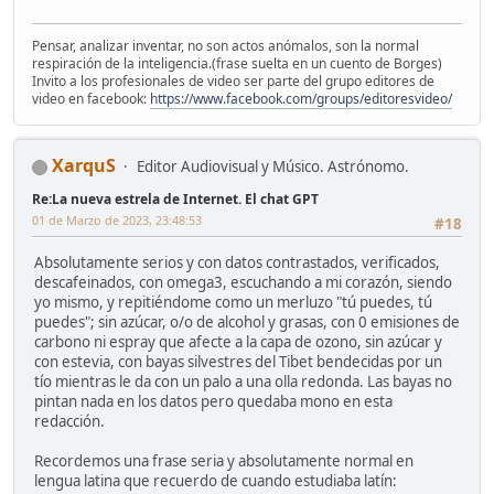
Pensar, analizar inventar, no son actos anómalos, son la normal
respiración de la inteligencia.(frase suelta en un cuento de Borges)
Invito a los profesionales de video ser parte del grupo editores de
video en facebook:
https://www.facebook.com/groups/editoresvideo/
XarquS
Editor Audiovisual y Músico. Astrónomo.
Re:La nueva estrela de Internet. El chat GPT
01 de Marzo de 2023, 23:48:53
#18
Absolutamente serios y con datos contrastados, verificados,
descafeinados, con omega3, escuchando a mi corazón, siendo
yo mismo, y repitiéndome como un merluzo "tú puedes, tú
puedes"; sin azúcar, o/o de alcohol y grasas, con 0 emisiones de
carbono ni espray que afecte a la capa de ozono, sin azúcar y
con estevia, con bayas silvestres del Tibet bendecidas por un
tío mientras le da con un palo a una olla redonda. Las bayas no
pintan nada en los datos pero quedaba mono en esta
redacción.
Recordemos una frase seria y absolutamente normal en
lengua latina que recuerdo de cuando estudiaba latín: