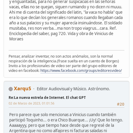
y enguantadas, para no generar suspicacias en las señoras
vacas, ellas no se quejan, siguen rumiando y no dicen ni muuu.
Ahi me di cuenta del significado del latin, "la vaca no habla" que
era lo que decían los generales romanos cuando llegaban cada
año a sus palacios y su mujer aparecía insinuándose. El soldado
musitaba, res non verba...ma non tropo viagrus...cara. Ref.
Enciclopedia del saber, pag 720. Vida y obra de Vinicius de
Moraes
Pensar, analizar inventar, no son actos anómalos, son la normal
respiración de la inteligencia.(frase suelta en un cuento de Borges)
Invito a los profesionales de video ser parte del grupo editores de
video en facebook:
https://www.facebook.com/groups/editoresvideo/
XarquS
Editor Audiovisual y Músico. Astrónomo.
Re:La nueva estrela de Internet. El chat GPT
02 de Marzo de 2023, 01:01:56
#20
Pero parece que solo mencionas a Vinicius cuando también
participó Toquinho... o era Chico Buarque... ¡Uy! Que lio tengo.
Aaaaayyy, pero que tiempo hace desde que regresé de la
Argentina que no como alfajores ni facturas saladas ni