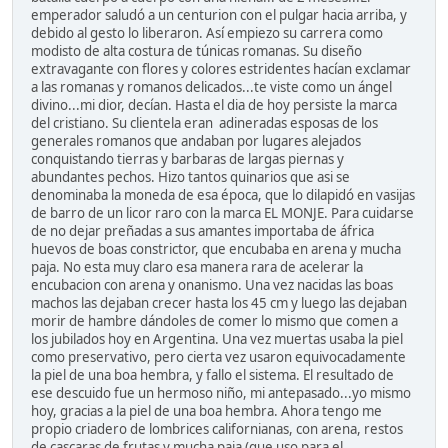
emperador saludó a un centurion con el pulgar hacia arriba, y
debido al gesto lo liberaron. Así empiezo su carrera como
modisto de alta costura de túnicas romanas. Su diseño
extravagante con flores y colores estridentes hacían exclamar
a las romanas y romanos delicados...te viste como un ángel
divino...mi dior, decían. Hasta el dia de hoy persiste la marca
del cristiano. Su clientela eran adineradas esposas de los
generales romanos que andaban por lugares alejados
conquistando tierras y barbaras de largas piernas y
abundantes pechos. Hizo tantos quinarios que asi se
denominaba la moneda de esa época, que lo dilapidó en vasijas
de barro de un licor raro con la marca EL MONJE. Para cuidarse
de no dejar preñadas a sus amantes importaba de áfrica
huevos de boas constrictor, que encubaba en arena y mucha
paja. No esta muy claro esa manera rara de acelerar la
encubacion con arena y onanismo. Una vez nacidas las boas
machos las dejaban crecer hasta los 45 cm y luego las dejaban
morir de hambre dándoles de comer lo mismo que comen a
los jubilados hoy en Argentina. Una vez muertas usaba la piel
como preservativo, pero cierta vez usaron equivocadamente
la piel de una boa hembra, y fallo el sistema. El resultado de
ese descuido fue un hermoso niño, mi antepasado...yo mismo
hoy, gracias a la piel de una boa hembra. Ahora tengo me
propio criadero de lombrices californianas, con arena, restos
de cascaras de frutas y mucha paja (que uso para el