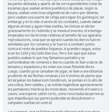
las partes delicadas y aparte de las correspondientes cotas de
escamas (que usaban ambos pueblos) o de placas, según la
época, usaban unas tiras colganderas de cuero por delante,
pero usaban una suerte de refajo para tapar los güinitepús; sin
embargo y en lo más cruento de los combates, cuando daban
algunas airosas y aguerridas vueltas, las túnicas se abrían
graciosamente en redondo y se movía el invento; el enemigo
empezaba con las bromas relativas al tamaño de sus aparatos
reproductores, cosa que se agravó cuando los iberos fueron
asimilados por los romanos y se fueron a combatir juntos
contra el resto de pueblos hispanos. A grandes rasgos, estos
eran los Celtii y los Celtii-Ibericus. Pero ete aquí que estos
pueblos usaban lo que hoy llamamos pantalón y se
cachondeaban de romanos e iberos cuando se iban a darse de
lanzazos y espadazos y les veían sus cosas flotando libres.
Luego, cuando ya se cansaban de jugar, se iban a una distancia
prudente de las flechas romanas y los tronchos de plomo que
les largaban los balearicum honderum, se ponían en lo alto de
una colina, bien visibles, y se volvían bajándose agresivamente
los pantalones mientras les mostraban, moviendo el trasero o
culum, una especie calzón corto, como recortadas las perneras
que impedía que sus partes pudendas se descubriesen o
campasen sueltas sin control.
Los romanos, que se fijaban en todo (algunos más que otros