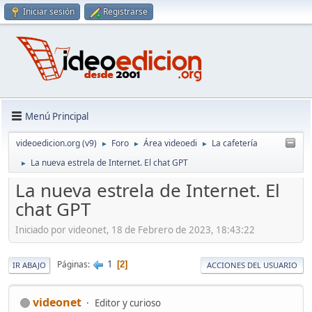
Iniciar sesión
Registrarse
Menú Principal
videoedicion.org (v9)
Foro
Área videoedi
La cafetería
►
►
►
La nueva estrela de Internet. El chat GPT
►
La nueva estrela de Internet. El
chat GPT
Iniciado por videonet, 18 de Febrero de 2023, 18:43:22
1
Páginas
2
IR ABAJO
ACCIONES DEL USUARIO
videonet
Editor y curioso