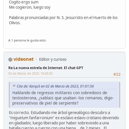
Cogito ergo sum
Me cogieron, luego soy
Palabras pronunciadas por N. S. Jesucristo en el Huerto de los
Olivos.
A 1 persona le gusta esto.
videonet
Editor y curioso
Re:La nueva estrela de Internet. El chat GPT
02 de Marzo de 2023, 16:05:02
#22
Cita de: XarquS en 02 de Marzo de 2023, 01:01:56
Hablando de regresos militares con sobredosis de
testosterona, ¿sabíais que usaban -los romanos, digo-
preservativos de piel de serpiente?
Es correcto. Estudiando me árbol genealógico descubro a
"miguelum fanfarronium" ex esclavo eslavo cristiano devenido
en gladiador, luego liberado por haber sobrevivido a una
batalla cuerpo a cuerpo con una hiena... de 2 meses...El