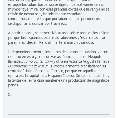
en aquellos culum bárbaros) se dijeron pensativamente a sí
mismos "oye, mira, con esas prendas cortas que llevan ya no se
reirán de nosotros" y heroicamente estudiaron
concienzudamente las que portaban algunos prisioneros que
se disponían crucificar por traviesos.
A partir de aquí, se generalizó su uso, sobre todo en los itálicos
porque los hispánicos eran más cabezones y "esas cosas eran
para niñas" decían. Pero al final terminaron usándola.
Independientemente, los iberos de la zona de Barcino, vieron
negocio en esto y crearon varias fábricae, una en Neápolis
llamada
L'uomo contentísimi
y otra en Astúrica Augusta llamada
O pandeirus moifelicissimus.
Posteriormente transladaron su
central oficial de Barcino a Tarraco, porque en aquella en
época era la capital de la Hispania Citerior. Se sabe que aún hoy
la civitas de Terra Rasa mantiene una producción de magníficos
paños.
X.