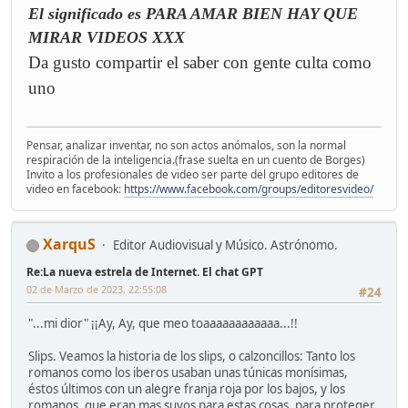
El significado es PARA AMAR BIEN HAY QUE
MIRAR VIDEOS XXX
Da gusto compartir el saber con gente culta como
uno
Pensar, analizar inventar, no son actos anómalos, son la normal
respiración de la inteligencia.(frase suelta en un cuento de Borges)
Invito a los profesionales de video ser parte del grupo editores de
video en facebook:
https://www.facebook.com/groups/editoresvideo/
XarquS
Editor Audiovisual y Músico. Astrónomo.
Re:La nueva estrela de Internet. El chat GPT
02 de Marzo de 2023, 22:55:08
#24
"...mi dior" ¡¡Ay, Ay, que meo toaaaaaaaaaaaa...!!
Slips. Veamos la historia de los slips, o calzoncillos: Tanto los
romanos como los iberos usaban unas túnicas monísimas,
éstos últimos con un alegre franja roja por los bajos, y los
romanos, que eran mas suyos para estas cosas, para proteger