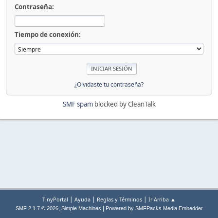
Contraseña:
Tiempo de conexión:
¿Olvidaste tu contraseña?
SMF spam
blocked by CleanTalk
|
|
|
TinyPortal
Ayuda
Reglas y Términos
Ir Arriba ▲
,
|
SMF 2.1.7 © 2026
Simple Machines
Powered by SMFPacks Media Embedder