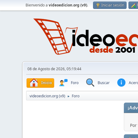
Bienvenido a
videoedicion.org (v9)
.
Iniciar sesión
08 de Agosto de 2026, 05:19:44
Inicio
Foro
Buscar
Acerc
videoedicion.org (v9)
Foro
►
¡Adv
Por 