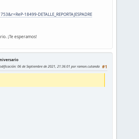
,m,1753&r=ReP-18499-DETALLE_REPORTAJESPADRE
lario. ¡Te esperamos!
aniversario
dificación
: 06 de Septiembre de 2021, 21:36:01 por ramon.cutanda
#1