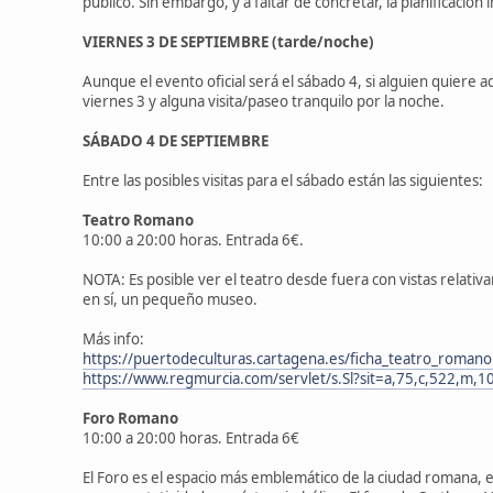
público. Sin embargo, y a faltar de concretar, la planificaci
VIERNES 3 DE SEPTIEMBRE (tarde/noche)
Aunque el evento oficial será el sábado 4, si alguien quiere 
viernes 3 y alguna visita/paseo tranquilo por la noche.
SÁBADO 4
DE SEPTIEMBRE
Entre las posibles visitas para el sábado están las siguientes:
Teatro Romano
10:00 a 20:00 horas. Entrada 6€.
NOTA: Es posible ver el teatro desde fuera con vistas relati
en sí, un pequeño museo.
Más info:
https://puertodeculturas.cartagena.es/ficha_teatro_romano
https://www.regmurcia.com/servlet/s.Sl?sit=a,75,c,522,
Foro Romano
10:00 a 20:00 horas. Entrada 6€
El Foro es el espacio más emblemático de la ciudad romana, e