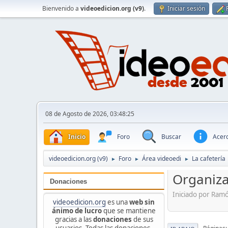
Bienvenido a
videoedicion.org (v9)
.
Iniciar sesión
08 de Agosto de 2026, 03:48:25
Inicio
Foro
Buscar
Acerc
videoedicion.org (v9)
Foro
Área videoedi
La cafetería
►
►
►
Organizac
Donaciones
Iniciado por Ramó
videoedicion.org
es una
web sin
ánimo de lucro
que se mantiene
gracias a las
donaciones
de sus
usuarios. Todas las donaciones,