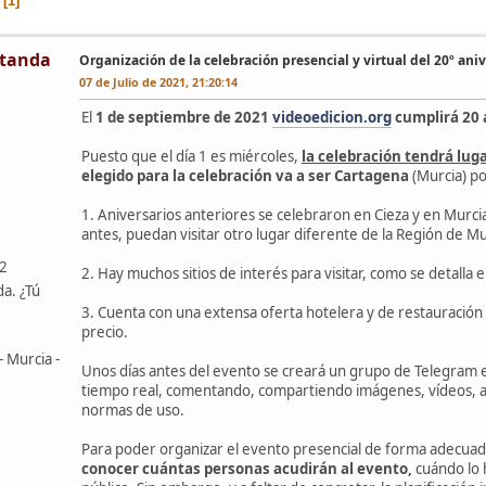
1
tanda
Organización de la celebración presencial y virtual del 20º aniv
07 de Julio de 2021, 21:20:14
El
1 de septiembre de 2021
videoedicion.org
cumplirá 20 
Puesto que el día 1 es miércoles,
la celebración tendrá lug
elegido para la celebración va a ser Cartagena
(Murcia) po
1. Aniversarios anteriores se celebraron en Cieza y en Murci
antes, puedan visitar otro lugar diferente de la Región de Mu
42
2. Hay muchos sitios de interés para visitar, como se detalla en
da. ¿Tú
3. Cuenta con una extensa oferta hotelera y de restauración y
precio.
- Murcia -
Unos días antes del evento se creará un grupo de Telegram 
tiempo real, comentando, compartiendo imágenes, vídeos, audi
normas de uso.
Para poder organizar el evento presencial de forma adecua
conocer cuántas personas acudirán al evento,
cuándo lo 