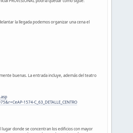
ón inicial PROVISIONAL podría quedar como sigue:
adelantar la llegada podemos organizar una cena el
vamente buenas. La entrada incluye, además del teatro
.asp
m,1075&r=CeAP-1574-C_63_DETALLE_CENTRO
l lugar donde se concentran los edificios con mayor