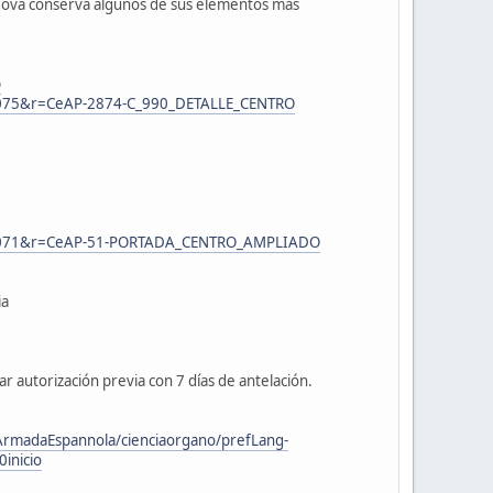
o Nova conserva algunos de sus elementos más
p
m,1075&r=CeAP-2874-C_990_DETALLE_CENTRO
1,m,1071&r=CeAP-51-PORTADA_CENTRO_AMPLIADO
ia
ar autorización previa con 7 días de antelación.
ArmadaEspannola/cienciaorgano/prefLang-
inicio