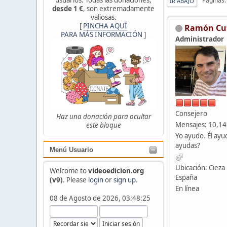
Páginas
IR ABAJO
desde 1 €
, son extremadamente
valiosas.
[
PINCHA AQUÍ
Ramón Cu
PARA MÁS INFORMACIÓN
]
Administrador
Consejero
Haz una donación para ocultar
Mensajes: 10,1
este bloque
Yo ayudo. Él ayu
ayudas?
Menú Usuario
Ubicación: Cieza 
Welcome to
videoedicion.org
España
(v9)
. Please
login
or
sign up
.
En línea
08 de Agosto de 2026, 03:48:25