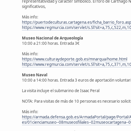
representatividad y carácter simbólico. El foro de Carthag
significativos,
Más info:
https://puertodeculturas.cartagena.es/ficha_barrio_foro.as
https://www.regmurcia.com/servlet/s.Sl?sit=a,75,c,522,
Museo Nacional de Arqueología
10:00 a 21:00 horas. Entrada 3€
Más info:
https://www.culturaydeporte.gob.es/mnarqua/home.html
https://www.regmurcia.com/servlet/s.Sl?sit=a,75,c,37
Museo Naval
10:00 a 14:00 horas. Entrada 3 euros de aportación voluntar
La visita incluye el submarino de Isaac Peral
NOTA: Para visitas de más de 10 personas es necesario solicit
Más info:
https://armada.defensa.gob.es/ArmadaPortal/page/Portal/
es/01cienciamuseo--08museosfiliales--02museocartagena--00