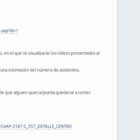
a.asp?id=1
o, en el que se visualizarán los vídeos presentados al
 una estimación del número de asistentes.
o de que alguien quiera/pueda quedarse a comer.
6&r=CeAP-2187-C_557_DETALLE_CENTRO