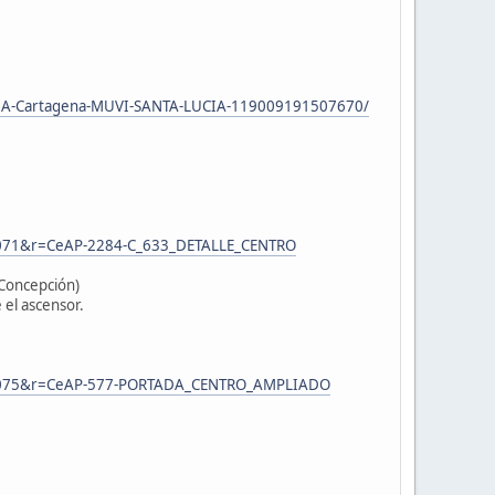
IA-Cartagena-MUVI-SANTA-LUCIA-119009191507670/
m,1071&r=CeAP-2284-C_633_DETALLE_CENTRO
a Concepción)
e el ascensor.
2,m,1075&r=CeAP-577-PORTADA_CENTRO_AMPLIADO