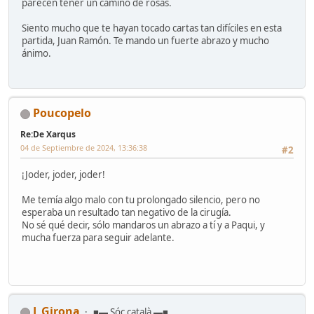
parecen tener un camino de rosas.
Siento mucho que te hayan tocado cartas tan difíciles en esta
partida, Juan Ramón. Te mando un fuerte abrazo y mucho
ánimo.
Poucopelo
Re:De Xarqus
04 de Septiembre de 2024, 13:36:38
#2
¡Joder, joder, joder!
Me temía algo malo con tu prolongado silencio, pero no
esperaba un resultado tan negativo de la cirugía.
No sé qué decir, sólo mandaros un abrazo a tí y a Paqui, y
mucha fuerza para seguir adelante.
J_Girona
■▬ Sóc català ▬■