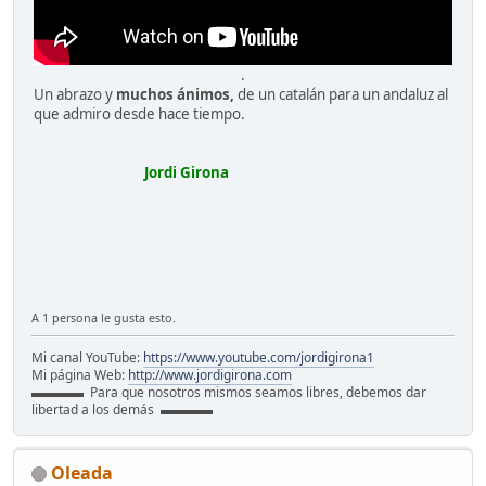
.
Un abrazo y
muchos ánimos,
de un catalán para un andaluz al
que admiro desde hace tiempo.
Jordi Girona
A 1 persona le gusta esto.
Mi canal YouTube:
https://www.youtube.com/jordigirona1
Mi página Web:
http://www.jordigirona.com
▬▬▬▬ Para que nosotros mismos seamos libres, debemos dar
libertad a los demás ▬▬▬▬
Oleada