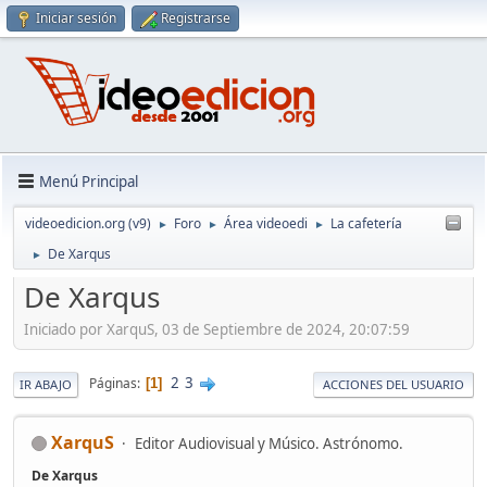
Iniciar sesión
Registrarse
Menú Principal
videoedicion.org (v9)
Foro
Área videoedi
La cafetería
►
►
►
De Xarqus
►
De Xarqus
Iniciado por XarquS, 03 de Septiembre de 2024, 20:07:59
2
3
Páginas
1
IR ABAJO
ACCIONES DEL USUARIO
XarquS
Editor Audiovisual y Músico. Astrónomo.
De Xarqus