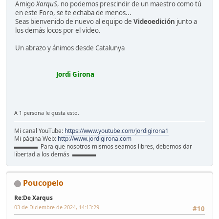
Amigo
XarquS
, no podemos prescindir de un maestro como tú
en este Foro, se te echaba de menos...
Seas bienvenido de nuevo al equipo de
Videoedición
junto a
los demás locos por el vídeo.
Un abrazo y ánimos desde Catalunya
Jordi Girona
A 1 persona le gusta esto.
Mi canal YouTube:
https://www.youtube.com/jordigirona1
Mi página Web:
http://www.jordigirona.com
▬▬▬▬ Para que nosotros mismos seamos libres, debemos dar
libertad a los demás ▬▬▬▬
Poucopelo
Re:De Xarqus
03 de Diciembre de 2024, 14:13:29
#10