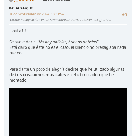
Re:De Xarqus
04 de Septiembre de 2024, 18:31:54
#3
Ultima modificación
: 05 de Septiembre de 2024, 12:02:03 por J_Girona
Hostia !!!
Se suele decir:
"No hay noticias, buenas noticias"
Está claro que éste no es el caso, el silencio no presagiaba nada
bueno...
Para darte un poco de alegría decirte que he utilizado algunas
de
tus creaciones musicales
en el último vídeo que he
montado:
.