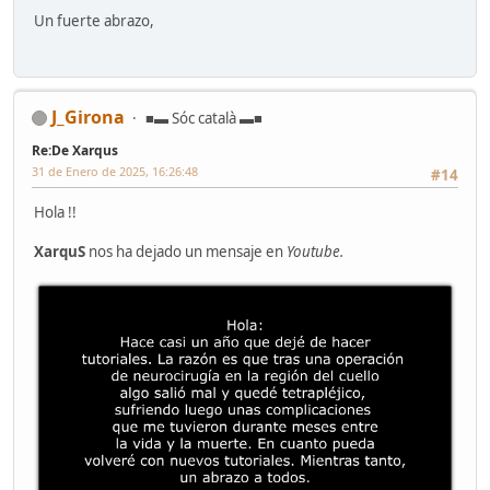
Un fuerte abrazo,
J_Girona
■▬ Sóc català ▬■
Re:De Xarqus
31 de Enero de 2025, 16:26:48
#14
Hola !!
XarquS
nos ha dejado un mensaje en
Youtube.