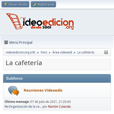
Iniciar sesión
Registrarse
Menú Principal
videoedicion.org (v9)
Foro
Área videoedi
La cafetería
►
►
►
La cafetería
Subforos
Reuniones Videoedis
Último mensaje:
07 de Julio de 2021, 21:20:43
Re:Organización de la ce...
por
Ramón Cutanda