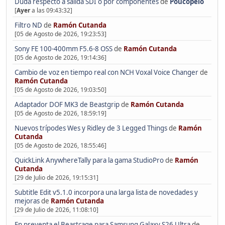
Duda respecto a salida SDI o por componentes
de
Poucopelo
[
Ayer
a las 09:43:32]
Filtro ND
de
Ramón Cutanda
[05 de Agosto de 2026, 19:23:53]
Sony FE 100-400mm F5.6-8 OSS
de
Ramón Cutanda
[05 de Agosto de 2026, 19:14:36]
Cambio de voz en tiempo real con NCH Voxal Voice Changer
de
Ramón Cutanda
[05 de Agosto de 2026, 19:03:50]
Adaptador DOF MK3 de Beastgrip
de
Ramón Cutanda
[05 de Agosto de 2026, 18:59:19]
Nuevos trípodes Wes y Ridley de 3 Legged Things
de
Ramón
Cutanda
[05 de Agosto de 2026, 18:55:46]
QuickLink AnywhereTally para la gama StudioPro
de
Ramón
Cutanda
[29 de Julio de 2026, 19:15:31]
Subtitle Edit v5.1.0 incorpora una larga lista de novedades y
mejoras
de
Ramón Cutanda
[29 de Julio de 2026, 11:08:10]
En preventa el Beastcage para Samsung Galaxy S26 Ultra
de