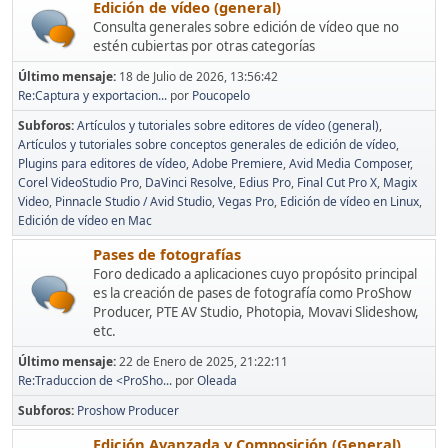
Edición de vídeo (general)
Consulta generales sobre edición de vídeo que no
estén cubiertas por otras categorías
Último mensaje:
18 de Julio de 2026, 13:56:42
Re:Captura y exportacion...
por
Poucopelo
Subforos
Artículos y tutoriales sobre editores de vídeo (general)
Artículos y tutoriales sobre conceptos generales de edición de vídeo
Plugins para editores de vídeo
Adobe Premiere
Avid Media Composer
Corel VideoStudio Pro
DaVinci Resolve
Edius Pro
Final Cut Pro X
Magix
Video
Pinnacle Studio / Avid Studio
Vegas Pro
Edición de vídeo en Linux
Edición de vídeo en Mac
Pases de fotografías
Foro dedicado a aplicaciones cuyo propósito principal
es la creación de pases de fotografía como ProShow
Producer, PTE AV Studio, Photopia, Movavi Slideshow,
etc.
Último mensaje:
22 de Enero de 2025, 21:22:11
Re:Traduccion de <ProSho...
por
Oleada
Subforos
Proshow Producer
Edición Avanzada y Composición (General)