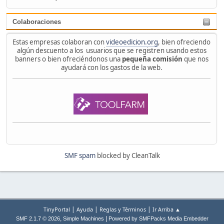
Colaboraciones
Estas empresas colaboran con
videoedicion.org
, bien ofreciendo
algún descuento a los usuarios que se registren usando estos
banners o bien ofreciéndonos una
pequeña comisión
que nos
ayudará con los gastos de la web.
SMF spam
blocked by CleanTalk
|
|
|
TinyPortal
Ayuda
Reglas y Términos
Ir Arriba ▲
,
|
SMF 2.1.7 © 2026
Simple Machines
Powered by SMFPacks Media Embedder