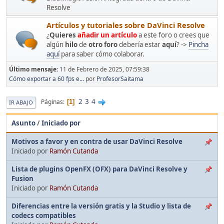
Resolve
Artículos y tutoriales sobre DaVinci Resolve
¿
Quieres
añadir un artículo
a este foro o crees que
algún
hilo
de
otro foro
debería estar
aquí
? ->
Pincha
aquí
para saber cómo colaborar.
Último mensaje:
11 de Febrero de 2025, 07:59:38
Cómo exportar a 60 fps e...
por
ProfesorSaitama
2
3
4
Páginas
1
IR ABAJO
Asunto
/
Iniciado por
Motivos a favor y en contra de usar DaVinci Resolve
Iniciado por
Ramón Cutanda
Lista de plugins OpenFX (OFX) para DaVinci Resolve y
Fusion
Iniciado por
Ramón Cutanda
Diferencias entre la versión gratis y la Studio y lista de
codecs compatibles