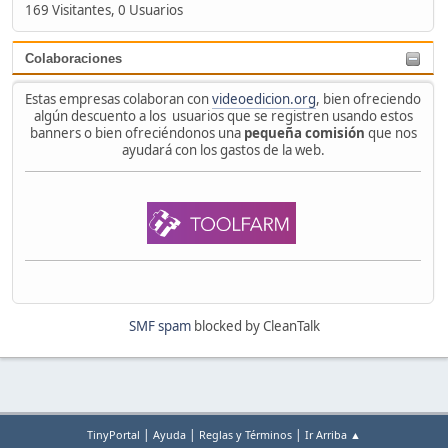
169 Visitantes, 0 Usuarios
Colaboraciones
Estas empresas colaboran con
videoedicion.org
, bien ofreciendo
algún descuento a los usuarios que se registren usando estos
banners o bien ofreciéndonos una
pequeña comisión
que nos
ayudará con los gastos de la web.
SMF spam
blocked by CleanTalk
|
|
|
TinyPortal
Ayuda
Reglas y Términos
Ir Arriba ▲