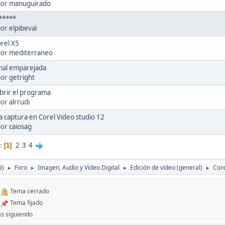
por
manuguirado
*****
por
elpibeval
rel X5
por
mediterraneo
al emparejada
por
getright
abrir el programa
por
alrrudi
la captura en Corel Video studio 12
por
caiosag
2
3
4
1
9)
Foro
Imagen, Audio y Vídeo Digital
Edición de vídeo (general)
Core
►
►
►
►
Tema cerrado
Tema fijado
s siguiendo