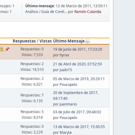
sajes: 1
Último mensaje:
12 de Marzo de 2011, 13:50:11
emas: 1
Análisis / Guía de Corel...
por
Ramón Cutanda
Respuestas
/
Vistas
Último Mensaje
Respuestas: 0
19 de Junio de 2011, 17:23:29
Vistas: 7,533
por
hyrax
Respuestas: 2
21 de Abril de 2020, 07:52:59
Vistas: 18,510
por
jualo15
Respuestas: 2
05 de Marzo de 2019, 20:29:11
Vistas: 6,021
por
Poucopelo
20 de Septiembre de 2017,
Respuestas: 7
04:17:40
Vistas: 6,135
por
juanmario
Respuestas: 5
03 de Julio de 2017, 09:48:03
Vistas: 8,018
por
Poucopelo
Respuestas: 0
13 de Marzo de 2017, 15:30:55
Vistas: 3,229
por
Maryta