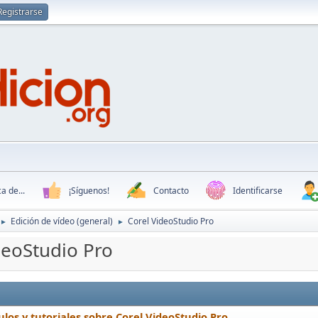
Registrarse
a de...
¡Síguenos!
Contacto
Identificarse
Edición de vídeo (general)
Corel VideoStudio Pro
►
►
deoStudio Pro
ulos y tutoriales sobre Corel VideoStudio Pro