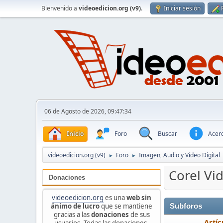
Bienvenido a
videoedicion.org (v9)
.
Iniciar sesión
06 de Agosto de 2026, 09:47:34
Inicio
Foro
Buscar
Acerc
videoedicion.org (v9)
Foro
Imagen, Audio y Vídeo Digital
►
►
Corel Vi
Donaciones
videoedicion.org
es una
web sin
ánimo de lucro
que se mantiene
Subforos
gracias a las
donaciones
de sus
Artíc
usuarios. Todas las donaciones,