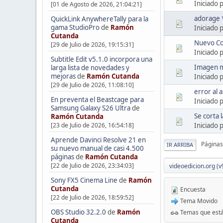
Iniciado 
[01 de Agosto de 2026, 21:04:21]
adorage 
QuickLink AnywhereTally para la
gama StudioPro
de
Ramón
Iniciado 
Cutanda
Nuevo Co
[29 de Julio de 2026, 19:15:31]
Iniciado 
Subtitle Edit v5.1.0 incorpora una
Imagen m
larga lista de novedades y
mejoras
de
Ramón Cutanda
Iniciado 
[29 de Julio de 2026, 11:08:10]
error al 
En preventa el Beastcage para
Iniciado 
Samsung Galaxy S26 Ultra
de
Se corta 
Ramón Cutanda
Iniciado 
[23 de Julio de 2026, 16:54:18]
Aprende Davinci Resolve 21 en
Páginas
IR ARRIBA
su nuevo manual de casi 4.500
páginas
de
Ramón Cutanda
[22 de Julio de 2026, 23:34:03]
videoedicion.org (v
Sony FX5 Cinema Line
de
Ramón
Cutanda
Encuesta
[22 de Julio de 2026, 18:59:52]
Tema Movido
OBS Studio 32.2.0
de
Ramón
Temas que está
Cutanda