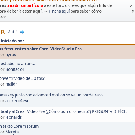
res
añadir un artículo
a este foro o crees que algún
hilo
de
Men
foro
debería estar
aquí
? ->
Pincha aquí
para saber cómo
T
rar.
2
3
4
1
/
Iniciado por
s frecuentes sobre Corel VideoStudio Pro
por
hyrax
eostudio no arranca
por
Bonifacioi
nvertr video de 50 fps?
por
maildr
roma key junto con advanced motion se ve un borde raro
por
acerero4ever
tical y al Crear Video File (¿Cómo borro lo negro?) PREGUNTA DIFÍCIL
por
leonards
n texto Lorem Ipsum
por
Maryta