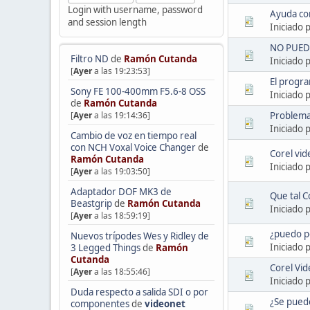
Login with username, password
Ayuda con
and session length
Iniciado 
NO PUED
Filtro ND
de
Ramón Cutanda
Iniciado 
[
Ayer
a las 19:23:53]
El progra
Sony FE 100-400mm F5.6-8 OSS
Iniciado 
de
Ramón Cutanda
Problema
[
Ayer
a las 19:14:36]
Iniciado 
Cambio de voz en tiempo real
con NCH Voxal Voice Changer
de
Corel vide
Ramón Cutanda
Iniciado 
[
Ayer
a las 19:03:50]
Adaptador DOF MK3 de
Que tal C
Beastgrip
de
Ramón Cutanda
Iniciado 
[
Ayer
a las 18:59:19]
¿puedo pe
Nuevos trípodes Wes y Ridley de
Iniciado 
3 Legged Things
de
Ramón
Cutanda
Corel Vid
[
Ayer
a las 18:55:46]
Iniciado 
Duda respecto a salida SDI o por
¿Se puede
componentes
de
videonet