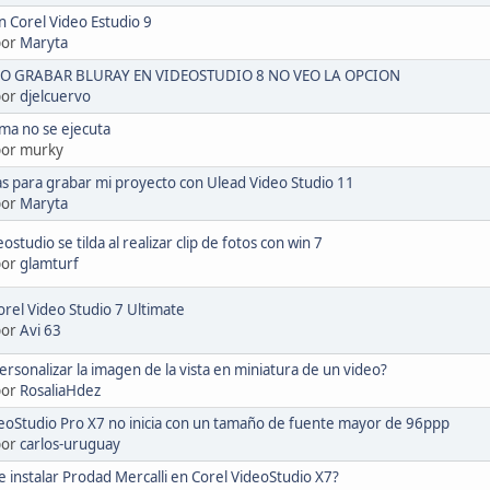
 Corel Video Estudio 9
por
Maryta
O GRABAR BLURAY EN VIDEOSTUDIO 8 NO VEO LA OPCION
por
djelcuervo
ma no se ejecuta
por murky
s para grabar mi proyecto con Ulead Video Studio 11
por
Maryta
ostudio se tilda al realizar clip de fotos con win 7
por
glamturf
orel Video Studio 7 Ultimate
por
Avi 63
rsonalizar la imagen de la vista en miniatura de un video?
por
RosaliaHdez
eoStudio Pro X7 no inicia con un tamaño de fuente mayor de 96ppp
por
carlos-uruguay
 instalar Prodad Mercalli en Corel VideoStudio X7?