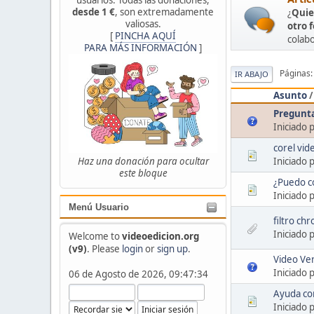
desde 1 €
, son extremadamente
¿
Quie
valiosas.
otro 
[
PINCHA AQUÍ
colabo
PARA MÁS INFORMACIÓN
]
Páginas
IR ABAJO
Asunto
Pregunta
Iniciado 
corel vid
Iniciado 
Haz una donación para ocultar
este bloque
¿Puedo co
Iniciado 
Menú Usuario
filtro ch
Iniciado 
Welcome to
videoedicion.org
(v9)
. Please
login
or
sign up
.
Video Ver
Iniciado 
06 de Agosto de 2026, 09:47:34
Ayuda co
Iniciado 