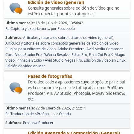
Edición de vídeo (general)
Consulta generales sobre edición de vídeo que no
estén cubiertas por otras categorías
Último mensaje:
18 de Julio de 2026, 13:56:42
Re:Captura y exportacion...
por
Poucopelo
Subforos
Artículos y tutoriales sobre editores de vídeo (general)
Artículos y tutoriales sobre conceptos generales de edición de vídeo
Plugins para editores de vídeo
Adobe Premiere
Avid Media Composer
Corel VideoStudio Pro
DaVinci Resolve
Edius Pro
Final Cut Pro X
Magix
Video
Pinnacle Studio / Avid Studio
Vegas Pro
Edición de vídeo en Linux
Edición de vídeo en Mac
Pases de fotografías
Foro dedicado a aplicaciones cuyo propósito principal
es la creación de pases de fotografía como ProShow
Producer, PTE AV Studio, Photopia, Movavi Slideshow,
etc.
Último mensaje:
22 de Enero de 2025, 21:22:11
Re:Traduccion de <ProSho...
por
Oleada
Subforos
Proshow Producer
Edición Avanzada y Composición (General)