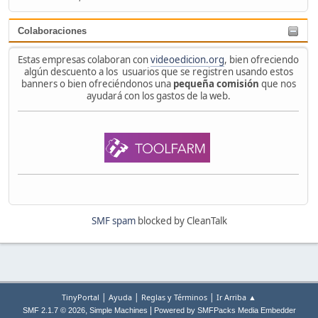
Colaboraciones
Estas empresas colaboran con
videoedicion.org
, bien ofreciendo
algún descuento a los usuarios que se registren usando estos
banners o bien ofreciéndonos una
pequeña comisión
que nos
ayudará con los gastos de la web.
SMF spam
blocked by CleanTalk
|
|
|
TinyPortal
Ayuda
Reglas y Términos
Ir Arriba ▲
,
|
SMF 2.1.7 © 2026
Simple Machines
Powered by SMFPacks Media Embedder