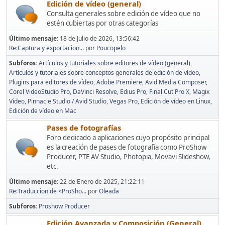
Edición de vídeo (general)
Consulta generales sobre edición de vídeo que no
estén cubiertas por otras categorías
Último mensaje:
18 de Julio de 2026, 13:56:42
Re:Captura y exportacion...
por
Poucopelo
Subforos
Artículos y tutoriales sobre editores de vídeo (general)
Artículos y tutoriales sobre conceptos generales de edición de vídeo
Plugins para editores de vídeo
Adobe Premiere
Avid Media Composer
Corel VideoStudio Pro
DaVinci Resolve
Edius Pro
Final Cut Pro X
Magix
Video
Pinnacle Studio / Avid Studio
Vegas Pro
Edición de vídeo en Linux
Edición de vídeo en Mac
Pases de fotografías
Foro dedicado a aplicaciones cuyo propósito principal
es la creación de pases de fotografía como ProShow
Producer, PTE AV Studio, Photopia, Movavi Slideshow,
etc.
Último mensaje:
22 de Enero de 2025, 21:22:11
Re:Traduccion de <ProSho...
por
Oleada
Subforos
Proshow Producer
Edición Avanzada y Composición (General)