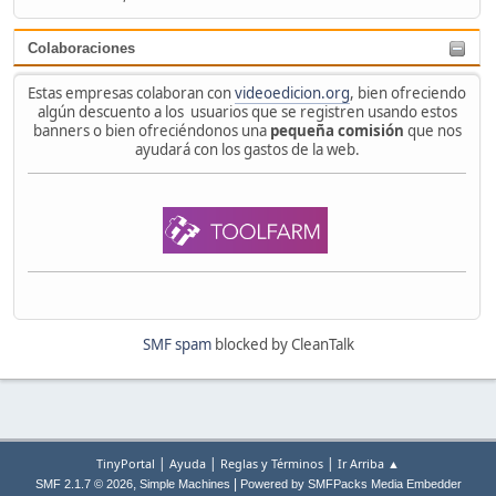
Colaboraciones
Estas empresas colaboran con
videoedicion.org
, bien ofreciendo
algún descuento a los usuarios que se registren usando estos
banners o bien ofreciéndonos una
pequeña comisión
que nos
ayudará con los gastos de la web.
SMF spam
blocked by CleanTalk
|
|
|
TinyPortal
Ayuda
Reglas y Términos
Ir Arriba ▲
,
|
SMF 2.1.7 © 2026
Simple Machines
Powered by SMFPacks Media Embedder