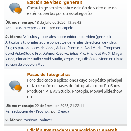
Edición de vídeo (general)
Consulta generales sobre edición de vídeo que no
estén cubiertas por otras categorías
Último mensaje:
18 de Julio de 2026, 13:56:42
Re:Captura y exportacion...
por
Poucopelo
Subforos
Artículos y tutoriales sobre editores de vídeo (general)
Artículos y tutoriales sobre conceptos generales de edición de vídeo
Plugins para editores de vídeo
Adobe Premiere
Avid Media Composer
Corel VideoStudio Pro
DaVinci Resolve
Edius Pro
Final Cut Pro X
Magix
Video
Pinnacle Studio / Avid Studio
Vegas Pro
Edición de vídeo en Linux
Edición de vídeo en Mac
Pases de fotografías
Foro dedicado a aplicaciones cuyo propósito principal
es la creación de pases de fotografía como ProShow
Producer, PTE AV Studio, Photopia, Movavi Slideshow,
etc.
Último mensaje:
22 de Enero de 2025, 21:22:11
Re:Traduccion de <ProSho...
por
Oleada
Subforos
Proshow Producer
Edición Avanzada y Composición (General)