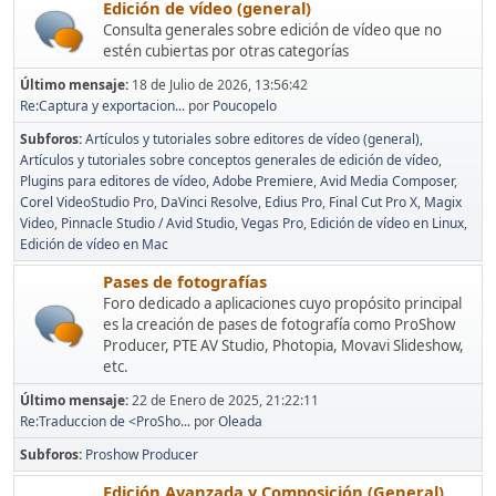
Edición de vídeo (general)
Consulta generales sobre edición de vídeo que no
estén cubiertas por otras categorías
Último mensaje:
18 de Julio de 2026, 13:56:42
Re:Captura y exportacion...
por
Poucopelo
Subforos
Artículos y tutoriales sobre editores de vídeo (general)
Artículos y tutoriales sobre conceptos generales de edición de vídeo
Plugins para editores de vídeo
Adobe Premiere
Avid Media Composer
Corel VideoStudio Pro
DaVinci Resolve
Edius Pro
Final Cut Pro X
Magix
Video
Pinnacle Studio / Avid Studio
Vegas Pro
Edición de vídeo en Linux
Edición de vídeo en Mac
Pases de fotografías
Foro dedicado a aplicaciones cuyo propósito principal
es la creación de pases de fotografía como ProShow
Producer, PTE AV Studio, Photopia, Movavi Slideshow,
etc.
Último mensaje:
22 de Enero de 2025, 21:22:11
Re:Traduccion de <ProSho...
por
Oleada
Subforos
Proshow Producer
Edición Avanzada y Composición (General)