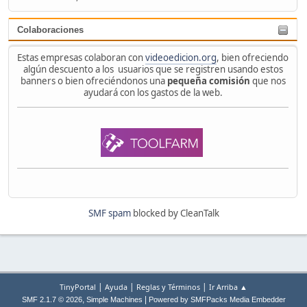
Colaboraciones
Estas empresas colaboran con
videoedicion.org
, bien ofreciendo
algún descuento a los usuarios que se registren usando estos
banners o bien ofreciéndonos una
pequeña comisión
que nos
ayudará con los gastos de la web.
SMF spam
blocked by CleanTalk
|
|
|
TinyPortal
Ayuda
Reglas y Términos
Ir Arriba ▲
,
|
SMF 2.1.7 © 2026
Simple Machines
Powered by SMFPacks Media Embedder