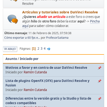
Resolve
Artículos y tutoriales sobre DaVinci Resolve
¿
Quieres
añadir un artículo
a este foro o crees que
algún
hilo
de
otro foro
debería estar
aquí
? ->
Pincha
aquí
para saber cómo colaborar.
Último mensaje:
11 de Febrero de 2025, 07:59:38
Cómo exportar a 60 fps e...
por
ProfesorSaitama
2
3
4
Páginas
1
IR ABAJO
Asunto
/
Iniciado por
Motivos a favor y en contra de usar DaVinci Resolve
Iniciado por
Ramón Cutanda
Lista de plugins OpenFX (OFX) para DaVinci Resolve y
Fusion
Iniciado por
Ramón Cutanda
Diferencias entre la versión gratis y la Studio y lista de
codecs compatibles