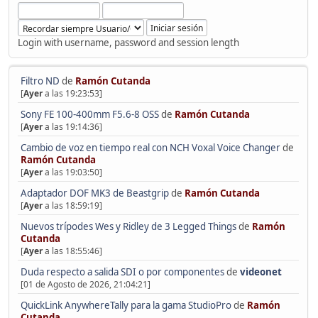
Login with username, password and session length
Filtro ND
de
Ramón Cutanda
[
Ayer
a las 19:23:53]
Sony FE 100-400mm F5.6-8 OSS
de
Ramón Cutanda
[
Ayer
a las 19:14:36]
Cambio de voz en tiempo real con NCH Voxal Voice Changer
de
Ramón Cutanda
[
Ayer
a las 19:03:50]
Adaptador DOF MK3 de Beastgrip
de
Ramón Cutanda
[
Ayer
a las 18:59:19]
Nuevos trípodes Wes y Ridley de 3 Legged Things
de
Ramón
Cutanda
[
Ayer
a las 18:55:46]
Duda respecto a salida SDI o por componentes
de
videonet
[01 de Agosto de 2026, 21:04:21]
QuickLink AnywhereTally para la gama StudioPro
de
Ramón
Cutanda