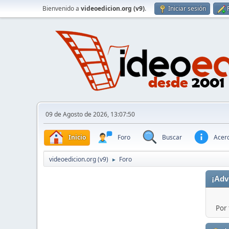
Bienvenido a
videoedicion.org (v9)
.
Iniciar sesión
09 de Agosto de 2026, 13:07:50
Inicio
Foro
Buscar
Acerc
videoedicion.org (v9)
Foro
►
¡Adv
Por 