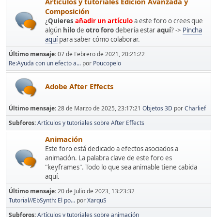
Artículos y tutoriales Edición Avanzada y
Composición
¿
Quieres
añadir un artículo
a este foro o crees que
algún
hilo
de
otro foro
debería estar
aquí
? ->
Pincha
aquí
para saber cómo colaborar.
Último mensaje:
07 de Febrero de 2021, 20:21:22
Re:Ayuda con un efecto a...
por
Poucopelo
Adobe After Effects
Último mensaje:
28 de Marzo de 2025, 23:17:21
Objetos 3D
por
Charlief
Subforos
Artículos y tutoriales sobre After Effects
Animación
Este foro está dedicado a efectos asociados a
animación. La palabra clave de este foro es
"keyframes". Todo lo que sea animable tiene cabida
aquí.
Último mensaje:
20 de Julio de 2023, 13:23:32
Tutorial//EbSynth: El po...
por
XarquS
Subforos
Artículos y tutoriales sobre animación