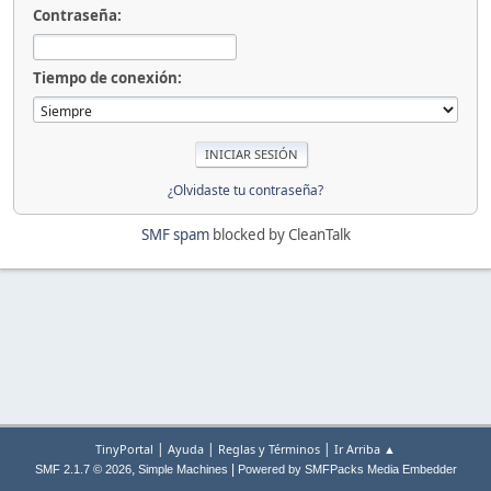
Contraseña:
Tiempo de conexión:
¿Olvidaste tu contraseña?
SMF spam
blocked by CleanTalk
|
|
|
TinyPortal
Ayuda
Reglas y Términos
Ir Arriba ▲
,
|
SMF 2.1.7 © 2026
Simple Machines
Powered by SMFPacks Media Embedder