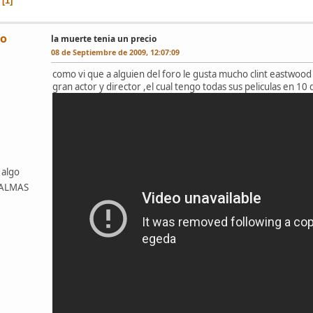
1
lo
la muerte tenia un precio
08 de Septiembre de 2009, 12:07:09
como vi que a alguien del foro le gusta mucho clint eastwood
gran actor y director ,el cual tengo todas sus peliculas en 10 
 algo
 PALMAS