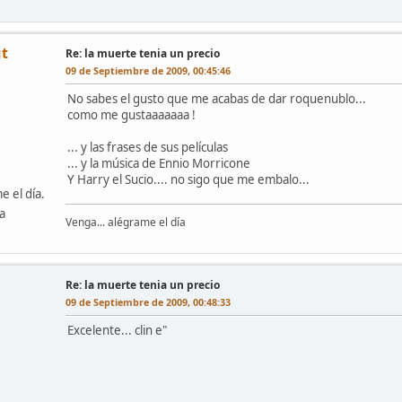
t
Re: la muerte tenia un precio
09 de Septiembre de 2009, 00:45:46
No sabes el gusto que me acabas de dar roquenublo...
como me gustaaaaaaa !
... y las frases de sus películas
... y la música de Ennio Morricone
Y Harry el Sucio.... no sigo que me embalo...
e el día.
a
Venga... alégrame el día
Re: la muerte tenia un precio
09 de Septiembre de 2009, 00:48:33
Excelente... clin e"