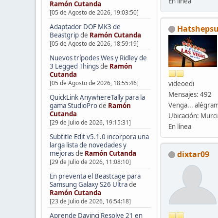
En línea
Ramón Cutanda
[05 de Agosto de 2026, 19:03:50]
Adaptador DOF MK3 de
Hatshepsu
Beastgrip
de
Ramón Cutanda
[05 de Agosto de 2026, 18:59:19]
Nuevos trípodes Wes y Ridley de
3 Legged Things
de
Ramón
Cutanda
[05 de Agosto de 2026, 18:55:46]
videoedi
Mensajes: 492
QuickLink AnywhereTally para la
Venga... alégram
gama StudioPro
de
Ramón
Cutanda
Ubicación: Murci
[29 de Julio de 2026, 19:15:31]
En línea
Subtitle Edit v5.1.0 incorpora una
larga lista de novedades y
dixtar09
mejoras
de
Ramón Cutanda
[29 de Julio de 2026, 11:08:10]
En preventa el Beastcage para
Samsung Galaxy S26 Ultra
de
Ramón Cutanda
[23 de Julio de 2026, 16:54:18]
Aprende Davinci Resolve 21 en