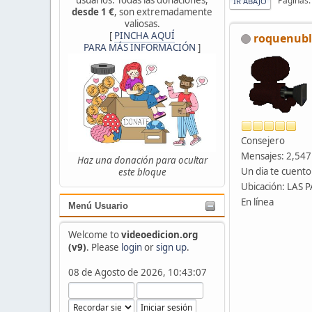
Páginas
IR ABAJO
desde 1 €
, son extremadamente
valiosas.
[
PINCHA AQUÍ
roquenub
PARA MÁS INFORMACIÓN
]
Consejero
Mensajes: 2,547
Haz una donación para ocultar
Un dia te cuento
este bloque
Ubicación: LAS
En línea
Menú Usuario
Welcome to
videoedicion.org
(v9)
. Please
login
or
sign up
.
08 de Agosto de 2026, 10:43:07