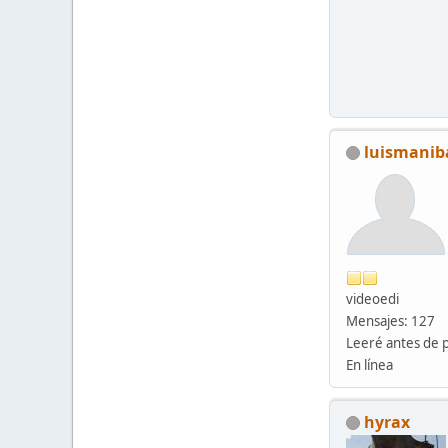
luismanib
videoedi
Mensajes: 127
Leeré antes de 
En línea
hyrax