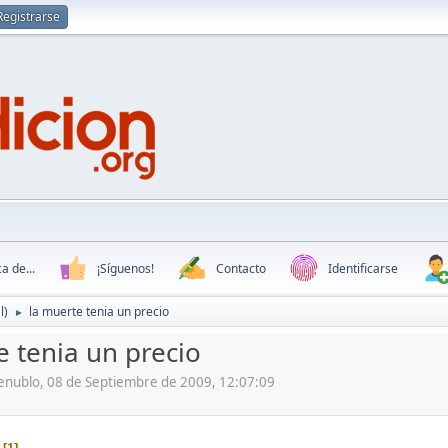
Registrarse
a de...
¡Síguenos!
Contacto
Identificarse
l)
la muerte tenia un precio
►
e tenia un precio
uenublo, 08 de Septiembre de 2009, 12:07:09