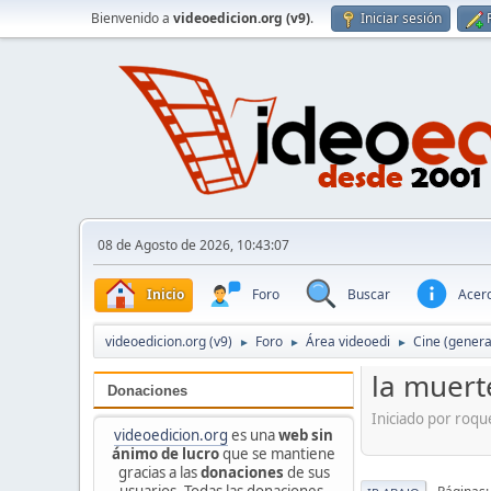
Bienvenido a
videoedicion.org (v9)
.
Iniciar sesión
08 de Agosto de 2026, 10:43:07
Inicio
Foro
Buscar
Acerc
videoedicion.org (v9)
Foro
Área videoedi
Cine (genera
►
►
►
la muert
Donaciones
Iniciado por roq
videoedicion.org
es una
web sin
ánimo de lucro
que se mantiene
gracias a las
donaciones
de sus
usuarios. Todas las donaciones,