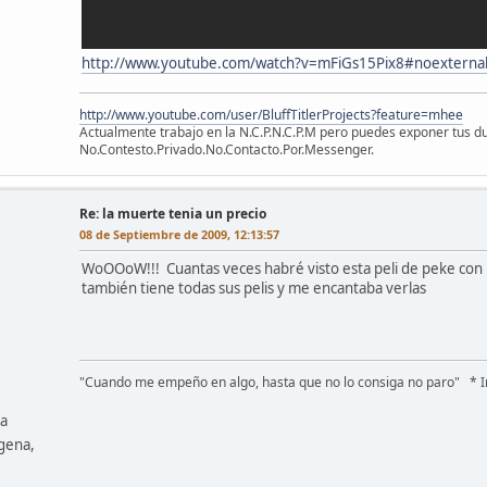
http://www.youtube.com/watch?v=mFiGs15Pix8#noextern
http://www.youtube.com/user/BluffTitlerProjects?feature=mhee
Actualmente trabajo en la N.C.P.N.C.P.M pero puedes exponer tus du
No.Contesto.Privado.No.Contacto.Por.Messenger.
Re: la muerte tenia un precio
08 de Septiembre de 2009, 12:13:57
WoOOoW!!! Cuantas veces habré visto esta peli de peke con
también tiene todas sus pelis y me encantaba verlas
"Cuando me empeño en algo, hasta que no lo consiga no paro" * I
ma
agena,