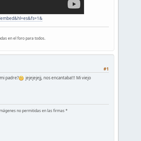
alembed&hl=es&fs=1&
das en el foro para todos.
#1
 mi padre?
jejejejejj, nos encantaba!!! Mi viejo
mágenes no permitidas en las firmas *