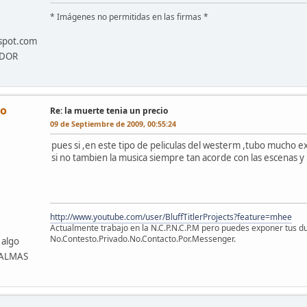
* Imágenes no permitidas en las firmas *
gspot.com
ADOR
lo
Re: la muerte tenia un precio
09 de Septiembre de 2009, 00:55:24
pues si ,en este tipo de peliculas del westerm ,tubo mucho e
si no tambien la musica siempre tan acorde con las escenas y n
http://www.youtube.com/user/BluffTitlerProjects?feature=mhee
Actualmente trabajo en la N.C.P.N.C.P.M pero puedes exponer tus du
No.Contesto.Privado.No.Contacto.Por.Messenger.
 algo
 PALMAS