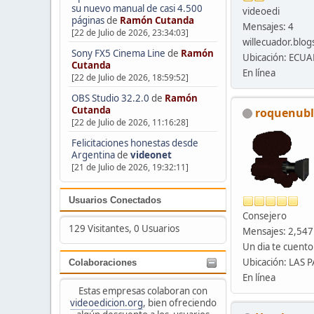
su nuevo manual de casi 4.500
videoedi
páginas
de
Ramón Cutanda
Mensajes: 4
[22 de Julio de 2026, 23:34:03]
willecuador.blo
Sony FX5 Cinema Line
de
Ramón
Ubicación: ECU
Cutanda
En línea
[22 de Julio de 2026, 18:59:52]
OBS Studio 32.2.0
de
Ramón
Cutanda
roquenub
[22 de Julio de 2026, 11:16:28]
Felicitaciones honestas desde
Argentina
de
videonet
[21 de Julio de 2026, 19:32:11]
Usuarios Conectados
Consejero
129 Visitantes, 0 Usuarios
Mensajes: 2,547
Un dia te cuento
Ubicación: LAS
Colaboraciones
En línea
Estas empresas colaboran con
videoedicion.org
, bien ofreciendo