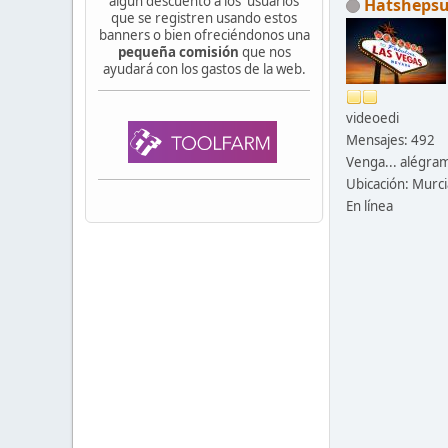
algún descuento a los usuarios
Hatshepsu
que se registren usando estos
banners o bien ofreciéndonos una
pequeña comisión
que nos
ayudará con los gastos de la web.
videoedi
Mensajes: 492
Venga... alégram
Ubicación: Murci
En línea