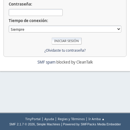
Contraseña:
Tiempo de conexión:
¿Olvidaste tu contraseña?
SMF spam
blocked by CleanTalk
|
|
|
TinyPortal
Ayuda
Reglas y Términos
Ir Arriba ▲
,
|
SMF 2.1.7 © 2026
Simple Machines
Powered by SMFPacks Media Embedder