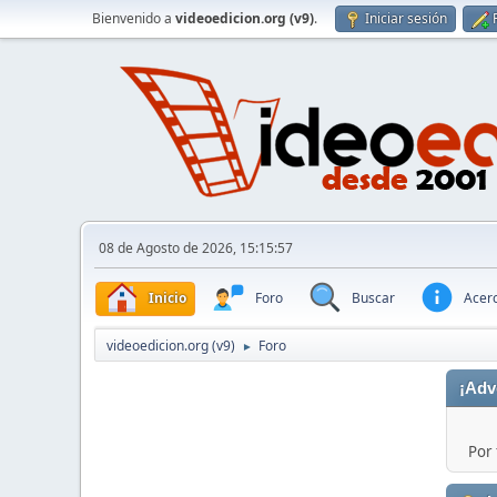
Bienvenido a
videoedicion.org (v9)
.
Iniciar sesión
08 de Agosto de 2026, 15:15:57
Inicio
Foro
Buscar
Acerc
videoedicion.org (v9)
Foro
►
¡Adv
Por 