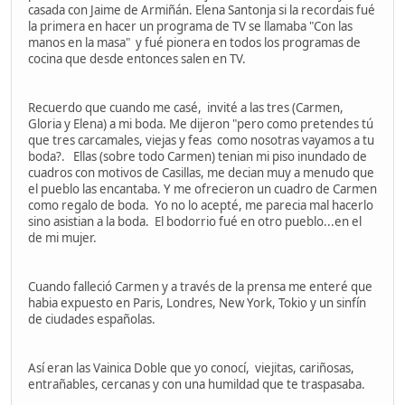
casada con Jaime de Armiñán. Elena Santonja si la recordais fué
la primera en hacer un programa de TV se llamaba "Con las
manos en la masa" y fué pionera en todos los programas de
cocina que desde entonces salen en TV.
Recuerdo que cuando me casé, invité a las tres (Carmen,
Gloria y Elena) a mi boda. Me dijeron "pero como pretendes tú
que tres carcamales, viejas y feas como nosotras vayamos a tu
boda?. Ellas (sobre todo Carmen) tenian mi piso inundado de
cuadros con motivos de Casillas, me decian muy a menudo que
el pueblo las encantaba. Y me ofrecieron un cuadro de Carmen
como regalo de boda. Yo no lo acepté, me parecia mal hacerlo
sino asistian a la boda. El bodorrio fué en otro pueblo...en el
de mi mujer.
Cuando falleció Carmen y a través de la prensa me enteré que
habia expuesto en Paris, Londres, New York, Tokio y un sinfín
de ciudades españolas.
Así eran las Vainica Doble que yo conocí, viejitas, cariñosas,
entrañables, cercanas y con una humildad que te traspasaba.