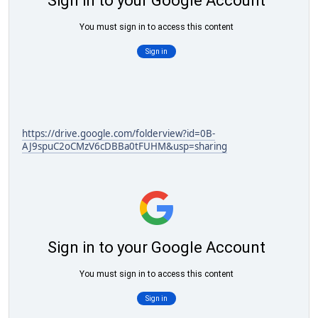
https://drive.google.com/folderview?id=0B-
AJ9spuC2oCMzV6cDBBa0tFUHM&usp=sharing