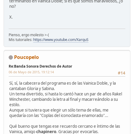
terminando en Vainica Doble; si es que somos maravillosos, ¿o
no?
X.
Pienso, ergo molesto >-(
Mis tutoriales:
https://www.youtube.com/XarquS
Poucopelo
Re:Banda Sonora Derechos de Autor
06 de Mayo de 2015, 19:12:14
#14
Sí, sí, la cabecera del programa es de las Vainica Doble, y la
cantaban Gloria y Sabina.
Un tema divertido, si hasta lo cantó hace un par de años Rakel
Winchester, cambiando la letra al final y macarreándolo a su
estilo.
Aunque si tuviera que elegir un sólo tema de ellas, me
quedaría con las "Coplas del iconoclasta enamorado"...
Qué bueno que tengas ese recuerdo cercano e íntimo de las
Vainica, amigo
chapinero
. Gracias por evocarlas.