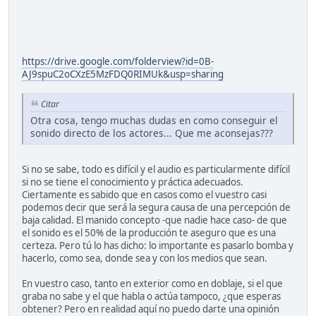
https://drive.google.com/folderview?id=0B-
AJ9spuC2oCXzE5MzFDQ0RIMUk&usp=sharing
Citar
Otra cosa, tengo muchas dudas en como conseguir el
sonido directo de los actores... Que me aconsejas???
Si no se sabe, todo es difícil y el audio es particularmente difícil
si no se tiene el conocimiento y práctica adecuados.
Ciertamente es sabido que en casos como el vuestro casi
podemos decir que será la segura causa de una percepción de
baja calidad. El manido concepto -que nadie hace caso- de que
el sonido es el 50% de la producción te aseguro que es una
certeza. Pero tú lo has dicho: lo importante es pasarlo bomba y
hacerlo, como sea, donde sea y con los medios que sean.
En vuestro caso, tanto en exterior como en doblaje, si el que
graba no sabe y el que habla o actúa tampoco, ¿que esperas
obtener? Pero en realidad aquí no puedo darte una opinión