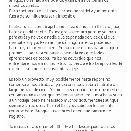
amigos, no se habla de politica, y tambien nos tomamos
nuestras cañitas.
Pero contamos con el apoyo incondicional del Ayuntamiento,
fuera de su influencia seria imposible.
Realizar un largometraje ha sido idea de nuestro Director, por
hacer algo diferente. Es una gran aventura porque yo miro
para atrás y no veo a nadie que sepa nada de videos. El que
más sabe soy yo. Pero no me dá ningún miedo, podemos
hacerlo y lo haremos bién. Seguro que no nos darán ningún
premio......se trata de pasarlo bien a la vez que todos
aprendemos de todos. Ya les he advertido que nos
enfrentaremos a muchos retos.......pero a ellos tampoco les dá
miedo.....son unos inconscientes jejeje.
Es solo un proyecto, muy posiblemente hasta sepbre no
comenzaremos a trabajar ya sea una nueva obra teatral o un
largometraje de cine. Yo me estoy ocupando con que medios
contamos para saber que podemos hacer. Yo nunca he asistido
a un rodaje, pero he realizado muchos documentales aunque
siempre sin actores. Pero el Directos sabe perfectamente
como se hace. Aunque los actores tienen que cambiar de
registro.
Tu música es acojonante!!!!!!!!! Me he descargado todas las