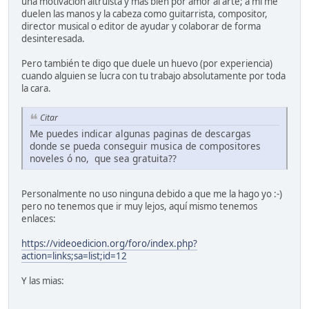
una motivación altruista y más bien por amor al arte; a mí me
duelen las manos y la cabeza como guitarrista, compositor,
director musical o editor de ayudar y colaborar de forma
desinteresada.
Pero también te digo que duele un huevo (por experiencia)
cuando alguien se lucra con tu trabajo absolutamente por toda
la cara.
Citar
Me puedes indicar algunas paginas de descargas
donde se pueda conseguir musica de compositores
noveles ó no, que sea gratuita??
Personalmente no uso ninguna debido a que me la hago yo :-)
pero no tenemos que ir muy lejos, aquí mismo tenemos
enlaces:
https://videoedicion.org/foro/index.php?
action=links;sa=list;id=12
Y las mias: