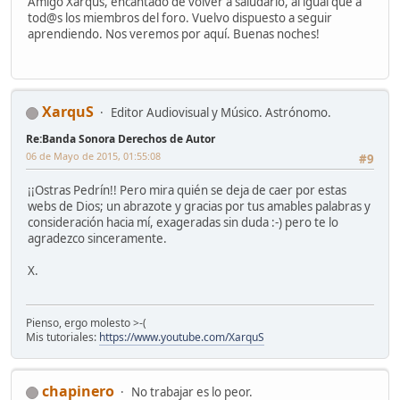
Amigo Xarqus, encantado de volver a saludarlo, al igual que a
tod@s los miembros del foro. Vuelvo dispuesto a seguir
aprendiendo. Nos veremos por aquí. Buenas noches!
XarquS
Editor Audiovisual y Músico. Astrónomo.
Re:Banda Sonora Derechos de Autor
06 de Mayo de 2015, 01:55:08
#9
¡¡Ostras Pedrín!! Pero mira quién se deja de caer por estas
webs de Dios; un abrazote y gracias por tus amables palabras y
consideración hacia mí, exageradas sin duda :-) pero te lo
agradezco sinceramente.
X.
Pienso, ergo molesto >-(
Mis tutoriales:
https://www.youtube.com/XarquS
chapinero
No trabajar es lo peor.