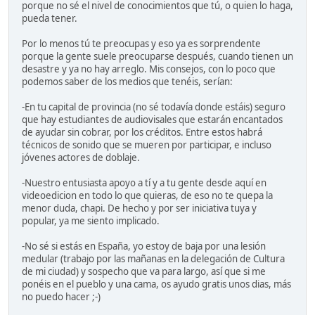
porque no sé el nivel de conocimientos que tú, o quien lo haga,
pueda tener.
Por lo menos tú te preocupas y eso ya es sorprendente
porque la gente suele preocuparse después, cuando tienen un
desastre y ya no hay arreglo. Mis consejos, con lo poco que
podemos saber de los medios que tenéis, serían:
-En tu capital de provincia (no sé todavía donde estáis) seguro
que hay estudiantes de audiovisales que estarán encantados
de ayudar sin cobrar, por los créditos. Entre estos habrá
técnicos de sonido que se mueren por participar, e incluso
jóvenes actores de doblaje.
-Nuestro entusiasta apoyo a tí y a tu gente desde aquí en
videoedicion en todo lo que quieras, de eso no te quepa la
menor duda, chapi. De hecho y por ser iniciativa tuya y
popular, ya me siento implicado.
-No sé si estás en España, yo estoy de baja por una lesión
medular (trabajo por las mañanas en la delegación de Cultura
de mi ciudad) y sospecho que va para largo, así que si me
ponéis en el pueblo y una cama, os ayudo gratis unos dias, más
no puedo hacer ;-)