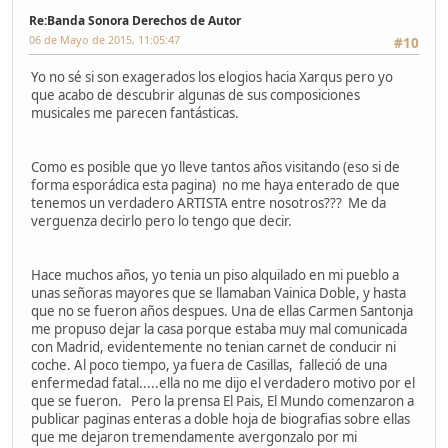
Re:Banda Sonora Derechos de Autor
06 de Mayo de 2015, 11:05:47
#10
Yo no sé si son exagerados los elogios hacia Xarqus pero yo
que acabo de descubrir algunas de sus composiciones
musicales me parecen fantásticas.
Como es posible que yo lleve tantos años visitando (eso si de
forma esporádica esta pagina) no me haya enterado de que
tenemos un verdadero ARTISTA entre nosotros??? Me da
verguenza decirlo pero lo tengo que decir.
Hace muchos años, yo tenia un piso alquilado en mi pueblo a
unas señoras mayores que se llamaban Vainica Doble, y hasta
que no se fueron años despues. Una de ellas Carmen Santonja
me propuso dejar la casa porque estaba muy mal comunicada
con Madrid, evidentemente no tenian carnet de conducir ni
coche. Al poco tiempo, ya fuera de Casillas, falleció de una
enfermedad fatal.....ella no me dijo el verdadero motivo por el
que se fueron. Pero la prensa El Pais, El Mundo comenzaron a
publicar paginas enteras a doble hoja de biografias sobre ellas
que me dejaron tremendamente avergonzalo por mi