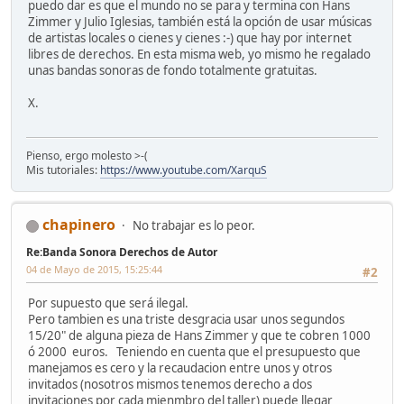
puedo dar es que el mundo no se para y termina con Hans
Zimmer y Julio Iglesias, también está la opción de usar músicas
de artistas locales o cienes y cienes :-) que hay por internet
libres de derechos. En esta misma web, yo mismo he regalado
unas bandas sonoras de fondo totalmente gratuitas.
X.
Pienso, ergo molesto >-(
Mis tutoriales:
https://www.youtube.com/XarquS
chapinero
No trabajar es lo peor.
Re:Banda Sonora Derechos de Autor
04 de Mayo de 2015, 15:25:44
#2
Por supuesto que será ilegal.
Pero tambien es una triste desgracia usar unos segundos
15/20" de alguna pieza de Hans Zimmer y que te cobren 1000
ó 2000 euros. Teniendo en cuenta que el presupuesto que
manejamos es cero y la recaudacion entre unos y otros
invitados (nosotros mismos tenemos derecho a dos
invitaciones por cada mienmbro del taller) puede llegar