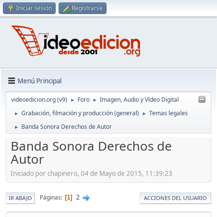
Iniciar sesión
Registrarse
Menú Principal
videoedicion.org (v9)
Foro
Imagen, Audio y Vídeo Digital
►
►
Grabación, filmación y producción (general)
Temas legales
►
►
Banda Sonora Derechos de Autor
►
Banda Sonora Derechos de
Autor
Iniciado por chapinero, 04 de Mayo de 2015, 11:39:23
2
Páginas
1
IR ABAJO
ACCIONES DEL USUARIO