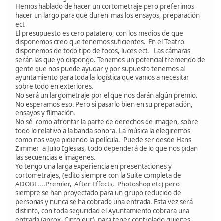
Hemos hablado de hacer un cortometraje pero preferimos
hacer un largo para que duren mas los ensayos, preparación
ect
El presupuesto es cero patatero, con los medios de que
disponemos creo que tenemos suficientes. En el Teatro
disponemos de todo tipo de focos, luces ect. Las cámaras
serán las que yo dispongo. Tenemos un potencial tremendo de
gente que nos puede ayudar y por supuesto tenemos al
ayuntamiento para toda la logística que vamos a necesitar
sobre todo en exteriores.
No será un largometraje por el que nos darán algún premio.
No esperamos eso. Pero si pasarlo bien en su preparación,
ensayos y filmación.
No sé como afrontar la parte de derechos de imagen, sobre
todo lo relativo a la banda sonora. La música la elegiremos
como nos vaya pidiendo la película. Puede ser desde Hans
Zimmer a Julio Iglesias, todo dependerá de lo que nos pidan
las secuencias e imágenes.
Yo tengo una larga experiencia en presentaciones y
cortometrajes, (edito siempre con la Suite completa de
ADOBE....Premier, After Effects, Photoshop etc) pero
siempre se han proyectado para un grupo reducido de
personas y nunca se ha cobrado una entrada. Esta vez será
distinto, con toda seguridad el Ayuntamiento cobrara una
entrada (aprox. Cinco eur) para tener controlado quienes