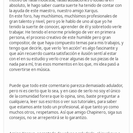
motivo de falsa modestia, falsas adulaciones ó idolatría en
absoluto, le hago saber cuanta suerte ha tenido de contar con
la ayuda de este maestro, nuestro amigo Xarqus.
En este foro, hay muchísimos, muchísimos profesionales de
gran talento y nivel, pero yo le hablo de uno al que yo he
tenido la suerte de conocer, aprender de él y sobretodo verle
trabajar. He tenido el enorme privilegio de ver en primera
persona, el proceso creativo de este humilde pero gran
compositor, de que haya compuesto temas para mis trabajos, y
tengo que decirle, que verlo "en acción" es algo fascinante y
que aún recuerdo cuanta satisfacción e ilusión sentí al estar
con el en su estudio y verlo crear algunas de sus piezas de la
nada para mí, tras esos momentos en los que, mi idea pasó a
convertirse en música.
Puede que todo este comentario parezca demasiado adulador,
pero ni es cierto que lo sea, y en caso de serlo no soy el único
de la comunidad forera que lo opina, sino, baste preguntar a
cualquiera, leer sus escritos o ver sus tutoriales, para saber
que estamos ante todo un profesional, al que tanto yo como
muchos otros, respetamos. Así que amigo Chapinero, siga sus
consejos, no se arrepentirá se lo garantizo.