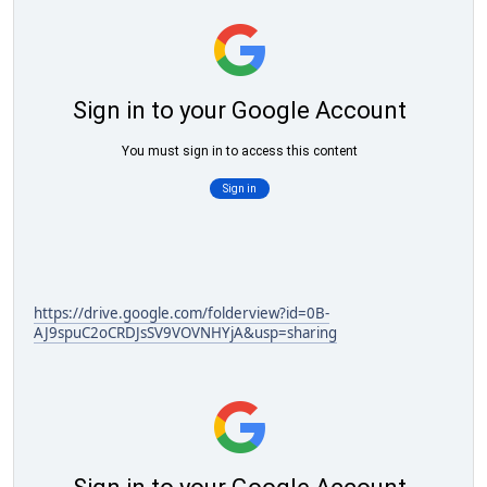
https://drive.google.com/folderview?id=0B-
AJ9spuC2oCRDJsSV9VOVNHYjA&usp=sharing