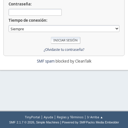
Contraseña:
Tiempo de conexión:
¿Olvidaste tu contraseña?
SMF spam
blocked by CleanTalk
|
|
|
TinyPortal
Ayuda
Reglas y Términos
Ir Arriba ▲
,
|
SMF 2.1.7 © 2026
Simple Machines
Powered by SMFPacks Media Embedder