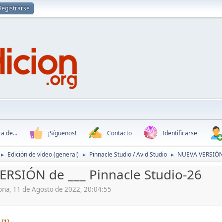
Registrarse
a de...
¡Síguenos!
Contacto
Identificarse
Edición de vídeo (general)
Pinnacle Studio / Avid Studio
NUEVA VERSIÓN d
►
►
►
RSIÓN de ___ Pinnacle Studio-26
rona, 11 de Agosto de 2022, 20:04:55