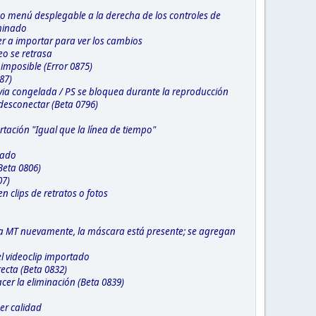
mo menú desplegable a la derecha de los controles de
rminado
er a importar para ver los cambios
eo se retrasa
imposible (Error 0875)
87)
via congelada / PS se bloquea durante la reproducción
o desconectar (Beta 0796)
rtación "Igual que la línea de tiempo"
rado
(Beta 0806)
07)
 clips de retratos o fotos
a MT nuevamente, la máscara está presente; se agregan
el videoclip importado
ecta (Beta 0832)
acer la eliminación (Beta 0839)
er calidad