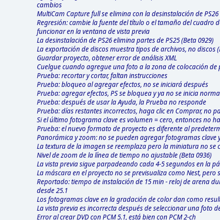
cambios
MultiCam Capture full se elimina con la desinstalación de PS26
Regresión: cambie la fuente del título o el tamaño del cuadro 
funcionar en la ventana de vista previa
La desinstalación de PS26 elimina partes de PS25 (Beta 0929)
La exportación de discos muestra tipos de archivos, no discos 
Guardar proyecto, obtener error de análisis XML
Cuelgue cuando agregue una foto a la zona de colocación de p
Prueba: recortar y cortar, faltan instrucciones
Prueba: bloqueo al agregar efectos, no se iniciará después
Prueba: agregar efectos, PS se bloquea y ya no se inicia norm
Prueba: después de usar la Ayuda, la Prueba no responde
Prueba: días restantes incorrectos, haga clic en Comprar, no 
Si el último fotograma clave es volumen = cero, entonces no hay
Prueba: el nuevo formato de proyecto es diferente al predete
Panorámica y zoom: no se pueden agregar fotogramas clave y 
La textura de la imagen se reemplaza pero la miniatura no se c
Nivel de zoom de la línea de tiempo no ajustable (Beta 0936)
La vista previa sigue parpadeando cada 4-5 segundos en la pág
La máscara en el proyecto no se previsualiza como Nest, pero s
Reportado: tiempo de instalación de 15 min - reloj de arena du
desde 25.1
Los fotogramas clave en la gradación de color dan como result
La vista previa es incorrecta después de seleccionar una foto de
Error al crear DVD con PCM 5.1, está bien con PCM 2-ch