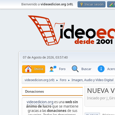
Bienvenido a
videoedicion.org (v9)
.
Iniciar sesión
07 de Agosto de 2026, 03:57:40
Inicio
Foro
Buscar
Acerc
videoedicion.org (v9)
Foro
Imagen, Audio y Vídeo Digital
►
►
NUEVA VE
Donaciones
Iniciado por J_Gi
videoedicion.org
es una
web sin
ánimo de lucro
que se mantiene
gracias a las
donaciones
de sus
usuarios. Todas las donaciones,