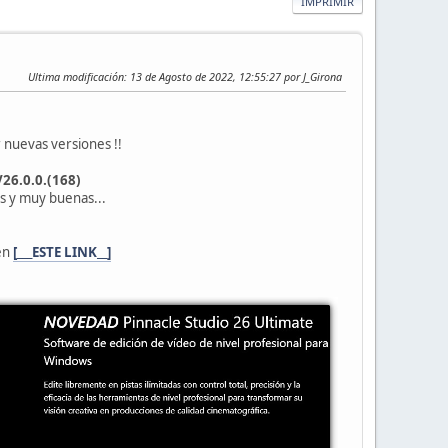
IMPRIMIR
Ultima modificación
: 13 de Agosto de 2022, 12:55:27 por J_Girona
 nuevas versiones !!
26.0.0.(168)
s y muy buenas...
 en
[___ESTE LINK__]