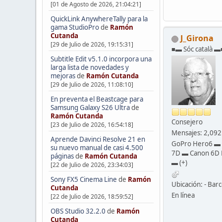
[01 de Agosto de 2026, 21:04:21]
QuickLink AnywhereTally para la
gama StudioPro
de
Ramón
Cutanda
J_Girona
[29 de Julio de 2026, 19:15:31]
■▬ Sóc català ▬
Subtitle Edit v5.1.0 incorpora una
larga lista de novedades y
mejoras
de
Ramón Cutanda
[29 de Julio de 2026, 11:08:10]
En preventa el Beastcage para
Samsung Galaxy S26 Ultra
de
Ramón Cutanda
Consejero
[23 de Julio de 2026, 16:54:18]
Mensajes: 2,092
Aprende Davinci Resolve 21 en
GoPro Hero6 ▬
su nuevo manual de casi 4.500
7D ▬ Canon 6D 
páginas
de
Ramón Cutanda
▬ (+)
[22 de Julio de 2026, 23:34:03]
Sony FX5 Cinema Line
de
Ramón
Ubicación: - Barc
Cutanda
En línea
[22 de Julio de 2026, 18:59:52]
OBS Studio 32.2.0
de
Ramón
Cutanda