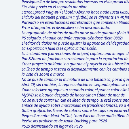
Reasignación de tiempo: resultados inversos en vista previa d
Sin vista previa en el segundo monitor
StereoSpread Plug-In->El botón Abrir no hace nada (Beta 0859
El título del paquete premium 1 (fútbol) se ve diferente en 4K f
Parpadeo en exportaciones entrelazadas que contienen títulos,
Error al importar: el dispositivo se ha desconectado.
La agrupación de pistas de audio no se puede guardar (Beta 0
PS colgada, el audio continúa reproduciéndose (Beta 0882)
El editor de títulos no puede ajustar la apariencia del degrada
La exportación falla si se aplica la transición.
La instantánea (correcciones de origen) captura una imagen d
Pan&Zoom no funciona correctamente para la exportación de cl
Crear proyecto anidado' no guarda el proyecto en la ubicación
La línea de tiempo rastrea el desplazamiento con los cambios 
la vista de zoom a marco
No se puede cambiar la miniatura de una biblioteca, por lo que
Abrir CP, sin cambios, la representación en segundo plano se re
Color selectivo: agregue un segundo color, el primer color elim
MyDVD se bloquea después de hacer clic en Editor de menús
No se puede cortar un clip de línea de tiempo, si está sobre u
Enlace de ayuda sobre mascarillas en francés/holandés, va a 
Guión gráfico: las líneas de colores sobre los clips son incorrec
Regresión: entre Mark-In/Out, Loop Play no tiene audio (Beta 0
Revise los problemas de Audio Ducking para PS26
PS25 desinstalado en lugar de PS26