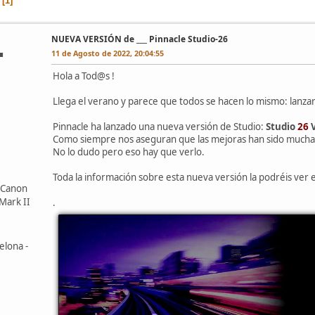
1
NUEVA VERSIÓN de ___ Pinnacle Studio-26
■
11 de Agosto de 2022, 20:04:55
Hola a Tod@s !
Llega el verano y parece que todos se hacen lo mismo: lanzar
Pinnacle ha lanzado una nueva versión de Studio:
Studio
26
V
Como siempre nos aseguran que las mejoras han sido mucha
No lo dudo pero eso hay que verlo.
Toda la información sobre esta nueva versión la podréis ver
 Canon
Mark II
.
elona -