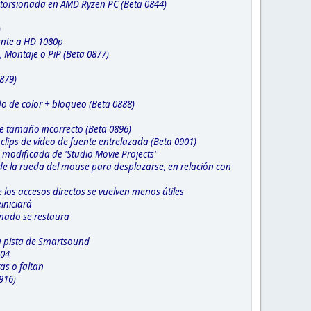
istorsionada en AMD Ryzen PC (Beta 0844)
)
rente a HD 1080p
 Montaje o PiP (Beta 0877)
879)
do de color + bloqueo (Beta 0888)
e tamaño incorrecto (Beta 0896)
ips de vídeo de fuente entrelazada (Beta 0901)
 modificada de 'Studio Movie Projects'
de la rueda del mouse para desplazarse, en relación con
 los accesos directos se vuelven menos útiles
iniciará
inado se restaura
na pista de Smartsound
404
tas o faltan
916)