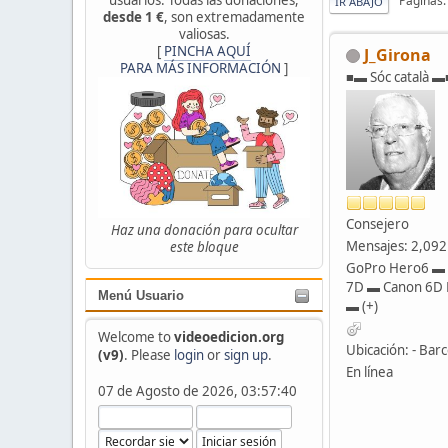
Páginas
IR ABAJO
desde 1 €
, son extremadamente
valiosas.
[
PINCHA AQUÍ
J_Girona
PARA MÁS INFORMACIÓN
]
■▬ Sóc català ▬
Consejero
Haz una donación para ocultar
Mensajes: 2,092
este bloque
GoPro Hero6 ▬
7D ▬ Canon 6D 
Menú Usuario
▬ (+)
Welcome to
videoedicion.org
Ubicación: - Barc
(v9)
. Please
login
or
sign up
.
En línea
07 de Agosto de 2026, 03:57:40