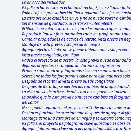
Error 7777 del instalador
PS falla al hacer clic con el botón derecho, Efecto->Copiar todo
Falta el ajuste preestablecido "Personalizado" de efectos, hasta
La vista previa se establece en 3D y no se puede volver a establ
Sin mensaje de guardado, al cerrar PS - intermitente
El título tiene valores incorrectos para las nuevas capas cread
Reproducir-Pausar foto, parpadea cada vez y (informado) pue
Cambiar propiedades de activos de retrato, vista previa en neg
Montaje de vista previa, vista previa en negro
Agregar efecto al título, no se puede obtener una vista previa
Vista previa congelada, con título
Pausa el proyecto de muestra, la vista previa puede estar dañ
Algunos proyectos se congelarán durante la exportación
El menú contextual de fotogramas clave no se mostrará hasta 
Seleccione todos los fotogramas clave para eliminar, pero solo
Después de recortar, la vista previa puede congelarse
Después de Recortar, se pierden los cambios de propiedades/c
La vista previa de activos de máscara no se puede actualizar
Es posible que la vista previa no muestre cambios en fotogram
del Editor
No se puede reproducir el proyecto en TL después de aplicar la
Deshacer funciona incorrectamente después de agregar Keyf
Montage tiene una vista previa en negro y se exporta como ne
PS falla si el proyecto de fotograma clave guardado se abre de
Agregue fotogramas clave para las propiedades Máscara-Funci