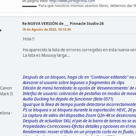
Mi página Web:
http://www.jordigirona.com
▬▬▬▬ Para que nosotros mismos seamos libres, debemos dar 
Re:NUEVA VERSIÓN de ___ Pinnacle Studio-26
18 de Agosto de 2022, 10:15:34
■
Hola !!
Ha aparecido la lista de errores corregidos en esta nueva ve
La lista es
Muuuuy
larga...
Después de un bloqueo, haga clic en "Continuar editando" no 
Asesorar al usuario sobre lagunas o fragmentos de clips
 Canon
Edición de menú heredada: la opción de 'desvanecimiento' de 
Interfaz de usuario: coloración de pestañas en modos de movi
Mark II
Audio Ducking ha dejado de funcionar (Beta 0571)
Igual que la línea de tiempo puede detectarse incorrectamente
PS se bloquea o se bloquea durante la exportación: HEVC, 20 pi
elona -
La captura de video del dispositivo Zoom Q2n-4K se desincroni
Después de actualizar SKU, el pin de la barra de tareas no se a
Propiedades-Correcciones-Efectos detalles y opciones en el me
Rendimiento: mover el título en un proyecto corto no es fluido, 