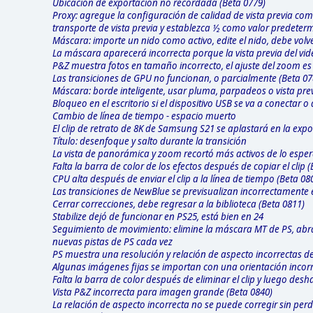
Ubicación de exportación no recordada (Beta 0779)
Proxy: agregue la configuración de calidad de vista previa co
transporte de vista previa y establezca ½ como valor predete
Máscara: importe un nido como activo, edite el nido, debe volv
La máscara aparecerá incorrecta porque la vista previa del vid
P&Z muestra fotos en tamaño incorrecto, el ajuste del zoom es 
Las transiciones de GPU no funcionan, o parcialmente (Beta 07
Máscara: borde inteligente, usar pluma, parpadeos o vista pre
Bloqueo en el escritorio si el dispositivo USB se va a conectar 
Cambio de línea de tiempo - espacio muerto
El clip de retrato de 8K de Samsung S21 se aplastará en la expo
Título: desenfoque y salto durante la transición
La vista de panorámica y zoom recortó más activos de lo espe
Falta la barra de color de los efectos después de copiar el clip 
CPU alta después de enviar el clip a la línea de tiempo (Beta 08
Las transiciones de NewBlue se previsualizan incorrectamente en
Cerrar correcciones, debe regresar a la biblioteca (Beta 0811)
Stabilize dejó de funcionar en PS25, está bien en 24
Seguimiento de movimiento: elimine la máscara MT de PS, abr
nuevas pistas de PS cada vez
PS muestra una resolución y relación de aspecto incorrectas d
Algunas imágenes fijas se importan con una orientación incorr
Falta la barra de color después de eliminar el clip y luego desh
Vista P&Z incorrecta para imagen grande (Beta 0840)
La relación de aspecto incorrecta no se puede corregir sin perd