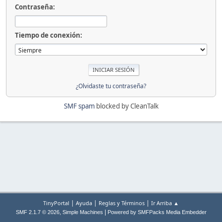
Contraseña:
Tiempo de conexión:
¿Olvidaste tu contraseña?
SMF spam
blocked by CleanTalk
|
|
|
TinyPortal
Ayuda
Reglas y Términos
Ir Arriba ▲
,
|
SMF 2.1.7 © 2026
Simple Machines
Powered by SMFPacks Media Embedder