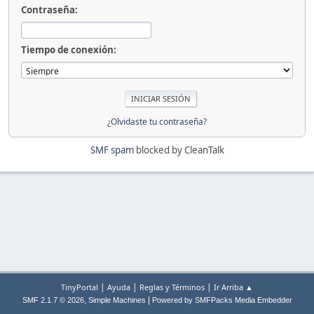
Contraseña:
Tiempo de conexión:
¿Olvidaste tu contraseña?
SMF spam
blocked by CleanTalk
|
|
|
TinyPortal
Ayuda
Reglas y Términos
Ir Arriba ▲
,
|
SMF 2.1.7 © 2026
Simple Machines
Powered by SMFPacks Media Embedder