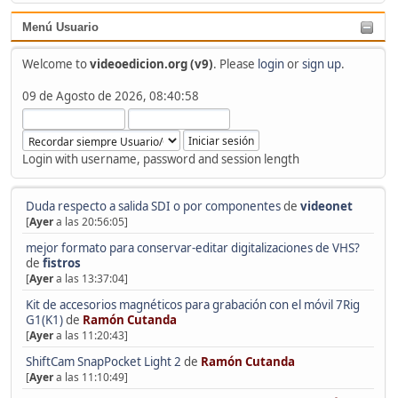
Menú Usuario
Welcome to
videoedicion.org (v9)
. Please
login
or
sign up
.
09 de Agosto de 2026, 08:40:58
Login with username, password and session length
Duda respecto a salida SDI o por componentes
de
videonet
[
Ayer
a las 20:56:05]
mejor formato para conservar-editar digitalizaciones de VHS?
de
fistros
[
Ayer
a las 13:37:04]
Kit de accesorios magnéticos para grabación con el móvil 7Rig
G1(K1)
de
Ramón Cutanda
[
Ayer
a las 11:20:43]
ShiftCam SnapPocket Light 2
de
Ramón Cutanda
[
Ayer
a las 11:10:49]