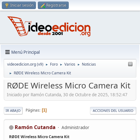
Iniciar sesión
Registrarse
Menú Principal
videoedicion.org (v9)
Foro
Varios
Noticias
►
►
►
RØDE Wireless Micro Camera Kit
►
RØDE Wireless Micro Camera Kit
Iniciado por Ramón Cutanda, 30 de Octubre de 2025, 18:52:47
Páginas
1
IR ABAJO
ACCIONES DEL USUARIO
Ramón Cutanda
Administrador
RØDE Wireless Micro Camera Kit