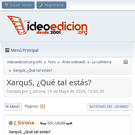
Iniciar sesión
Registrarse
Menú Principal
videoedicion.org (v9)
Foro
Área videoedi
La cafetería
►
►
►
XarquS, ¿Qué tal estás?
►
XarquS, ¿Qué tal estás?
Iniciado por J_Girona, 19 de Mayo de 2024, 19:00:30
Páginas
1
IR ABAJO
ACCIONES DEL USUARIO
J_Girona
■▬ Sóc català ▬■
XarquS, ¿Qué tal estás?