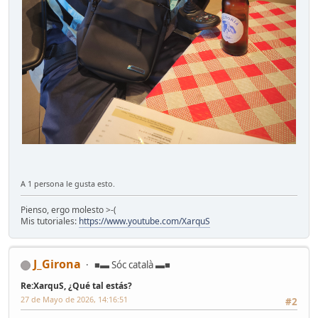
A 1 persona le gusta esto.
Pienso, ergo molesto >-(
Mis tutoriales:
https://www.youtube.com/XarquS
J_Girona
■▬ Sóc català ▬■
Re:XarquS, ¿Qué tal estás?
27 de Mayo de 2026, 14:16:51
#2