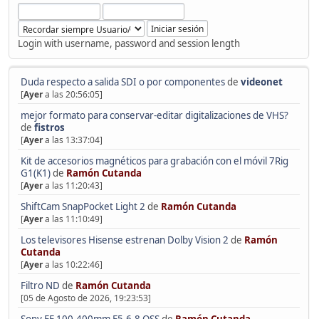
Login with username, password and session length
Duda respecto a salida SDI o por componentes
de
videonet
[
Ayer
a las 20:56:05]
mejor formato para conservar-editar digitalizaciones de VHS?
de
fistros
[
Ayer
a las 13:37:04]
Kit de accesorios magnéticos para grabación con el móvil 7Rig
G1(K1)
de
Ramón Cutanda
[
Ayer
a las 11:20:43]
ShiftCam SnapPocket Light 2
de
Ramón Cutanda
[
Ayer
a las 11:10:49]
Los televisores Hisense estrenan Dolby Vision 2
de
Ramón
Cutanda
[
Ayer
a las 10:22:46]
Filtro ND
de
Ramón Cutanda
[05 de Agosto de 2026, 19:23:53]
Sony FE 100-400mm F5.6-8 OSS
de
Ramón Cutanda