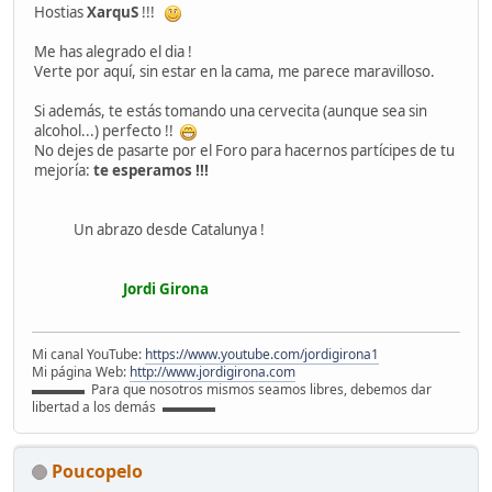
Hostias
XarquS
!!!
Me has alegrado el dia !
Verte por aquí, sin estar en la cama, me parece maravilloso.
Si además, te estás tomando una cervecita (aunque sea sin
alcohol...) perfecto !!
No dejes de pasarte por el Foro para hacernos partícipes de tu
mejoría:
te esperamos !!!
Un abrazo desde Catalunya !
Jordi Girona
Mi canal YouTube:
https://www.youtube.com/jordigirona1
Mi página Web:
http://www.jordigirona.com
▬▬▬▬ Para que nosotros mismos seamos libres, debemos dar
libertad a los demás ▬▬▬▬
Poucopelo