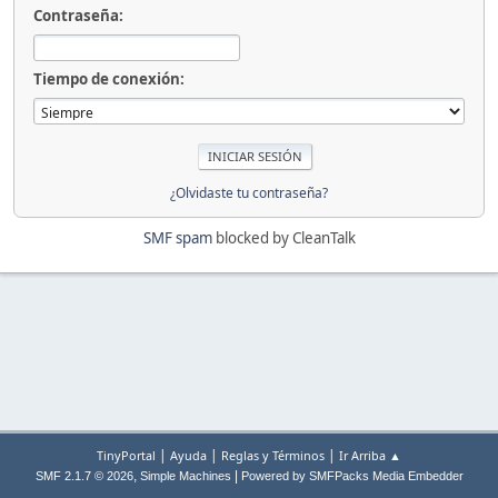
Contraseña:
Tiempo de conexión:
¿Olvidaste tu contraseña?
SMF spam
blocked by CleanTalk
|
|
|
TinyPortal
Ayuda
Reglas y Términos
Ir Arriba ▲
,
|
SMF 2.1.7 © 2026
Simple Machines
Powered by SMFPacks Media Embedder