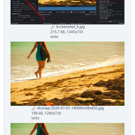
Screenshot_5.jpg
215.7 kB, 1345x733
visto
vlcsnap-2026-07-01-18h09m39s850.jpg
188 kB, 1280x720
visto