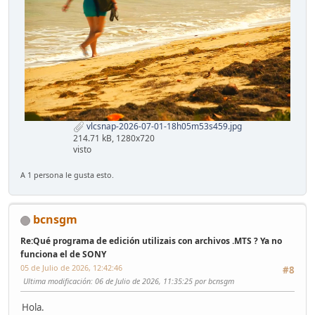
vlcsnap-2026-07-01-18h05m53s459.jpg
214.71 kB, 1280x720
visto
A 1 persona le gusta esto.
bcnsgm
Re:Qué programa de edición utilizais con archivos .MTS ? Ya no
funciona el de SONY
05 de Julio de 2026, 12:42:46
#8
Ultima modificación
: 06 de Julio de 2026, 11:35:25 por bcnsgm
Hola.