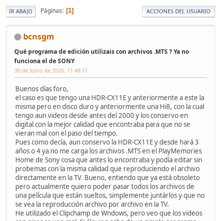
Páginas
1
IR ABAJO
ACCIONES DEL USUARIO
bcnsgm
Qué programa de edición utilizais con archivos .MTS ? Ya no
funciona el de SONY
30 de Junio de 2026, 11:48:51
Buenos días foro,
el caso es que tengo una HDR-CX11E y anteriormente a este la
misma pero en disco duro y anteriormente una Hi8, con la cual
tengo aun videos desde antes del 2000 y los conservo en
digital con la mejor calidad que encontraba para que no se
vieran mal con el paso del tiempo.
Pues como decía, aun conservo la HDR-CX11E y desde hará 3
años o 4 ya no me carga los archivos .MTS en el PlayMemories
Home de Sony cosa que antes lo encontraba y podía editar sin
probemas con la misma calidad que reproduciendo el archivo
directamente en la TV. Bueno, entiendo que ya está obsoleto
pero actualmente quiero poder pasar todos los archivos de
una película que están sueltos, simplemente juntárlos y que no
se vea la reproducción archivo por archivo en la TV.
He utilizado el Clipchamp de Wndows, pero veo que los videos