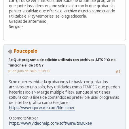
con giros se ven mal. Si álguien sabe de un simple programa
que junte los videos en uno solo o algo con lo que grabar sin
perder la calidad que ofrecia el archivo directo como cuando
utilizaba el PlayMemories, se lo agradecería.
Gracias de antemano,
Sergio.-
Poucopelo
Re:Qué programa de edición utilizais con archivos .MTS ? Ya no
funciona el de SONY
01 de Julio de 2026, 10:49:45
#1
Si no quieres editar la grabación y te basta con juntar los
archivos en uno solo, hay utilidades como FFMPEG que pueden
hacerlo (Tools > Merge multiple files), aunque si no tienes
soltura con la línea de comandos es preferible usar programas
de interfaz gráfica como File Joiner
https://www.igorware.com/file-joiner
O como tsMuxer
https://www.videohelp.com/software/tsMuxeR