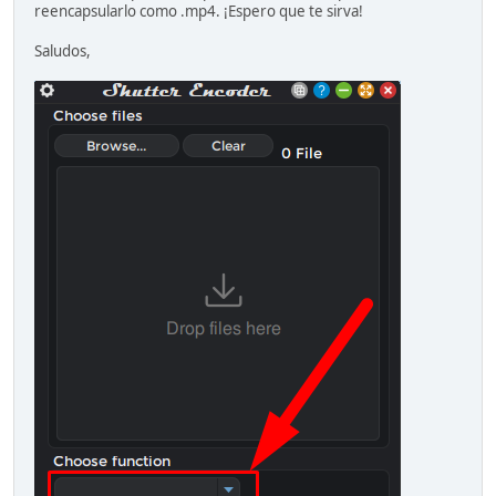
reencapsularlo como .mp4. ¡Espero que te sirva!
Saludos,