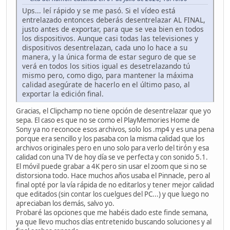
Ups... leí rápido y se me pasó. Si el vídeo está
entrelazado entonces deberás desentrelazar AL FINAL,
justo antes de exportar, para que se vea bien en todos
los dispositivos. Aunque casi todas las televisiones y
dispositivos desentrelazan, cada uno lo hace a su
manera, y la única forma de estar seguro de que se
verá en todos los sitios igual es desetrelazando tú
mismo pero, como digo, para mantener la máxima
calidad asegúrate de hacerlo en el último paso, al
exportar la edición final.
Gracias, el Clipchamp no tiene opción de desentrelazar que yo
sepa. El caso es que no se como el
PlayMemories Home de
Sony ya no reconoce esos archivos, solo los .mp4 y es una pena
porque era sencillo y los pasaba con la misma calidad que los
archivos originales pero en uno solo para verlo del tirón y esa
calidad con una TV de hoy día se ve perfecta y con sonido 5.1.
El móvil puede grabar a 4K pero sin usar el zoom que si no se
distorsiona todo. Hace muchos años usaba el Pinnacle, pero al
final opté por la vía rápida de no editarlos y tener mejor calidad
que editados (sin contar los cuelgues del PC...) y que luego no
apreciaban los demás, salvo yo.
Probaré las opciones que me habéis dado este finde semana,
ya que llevo muchos días entretenido buscando soluciones y al