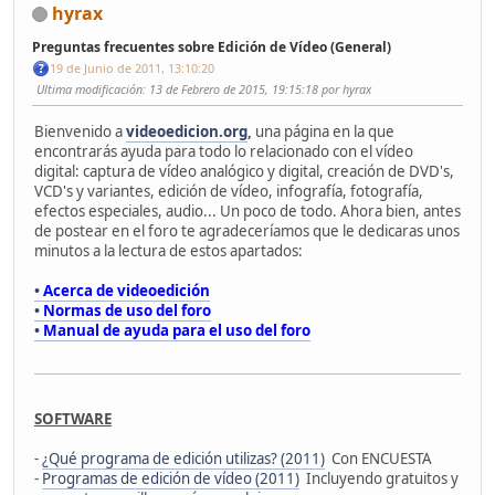
hyrax
Preguntas frecuentes sobre Edición de Vídeo (General)
19 de Junio de 2011, 13:10:20
Ultima modificación
: 13 de Febrero de 2015, 19:15:18 por hyrax
Bienvenido a
videoedicion.org
,
una página en la que
encontrarás ayuda para todo lo relacionado con el vídeo
digital: captura de vídeo analógico y digital, creación de DVD's,
VCD's y variantes, edición de vídeo, infografía, fotografía,
efectos especiales, audio... Un poco de todo. Ahora bien, antes
de postear en el foro te agradeceríamos que le dedicaras unos
minutos a la lectura de estos apartados:
•
Acerca de videoedición
•
Normas de uso del foro
•
Manual de ayuda para el uso del foro
SOFTWARE
-
¿Qué programa de edición utilizas? (2011)
Con ENCUESTA
-
Programas de edición de vídeo (2011)
Incluyendo gratuitos y