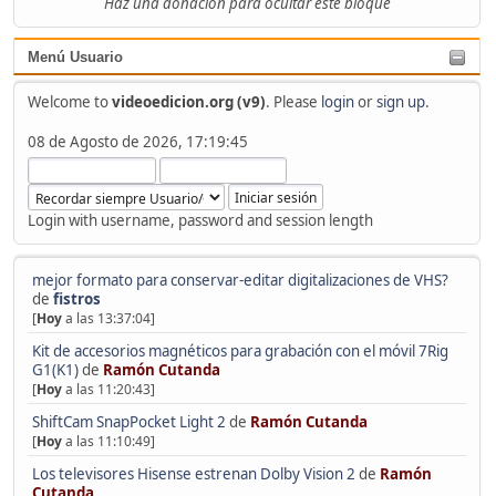
Haz una donación para ocultar este bloque
Menú Usuario
Welcome to
videoedicion.org (v9)
. Please
login
or
sign up
.
08 de Agosto de 2026, 17:19:45
Login with username, password and session length
mejor formato para conservar-editar digitalizaciones de VHS?
de
fistros
[
Hoy
a las 13:37:04]
Kit de accesorios magnéticos para grabación con el móvil 7Rig
G1(K1)
de
Ramón Cutanda
[
Hoy
a las 11:20:43]
ShiftCam SnapPocket Light 2
de
Ramón Cutanda
[
Hoy
a las 11:10:49]
Los televisores Hisense estrenan Dolby Vision 2
de
Ramón
Cutanda