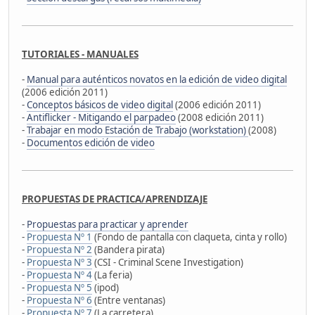
TUTORIALES - MANUALES
-
Manual para auténticos novatos en la edición de video digital
(2006 edición 2011)
-
Conceptos básicos de video digital
(2006 edición 2011)
-
Antiflicker - Mitigando el parpadeo
(2008 edición 2011)
-
Trabajar en modo Estación de Trabajo (workstation)
(2008)
-
Documentos edición de video
PROPUESTAS DE PRACTICA/APRENDIZAJE
-
Propuestas para practicar y aprender
-
Propuesta Nº 1
(Fondo de pantalla con claqueta, cinta y rollo)
-
Propuesta Nº 2
(Bandera pirata)
-
Propuesta Nº 3
(CSI - Criminal Scene Investigation)
-
Propuesta Nº 4
(La feria)
-
Propuesta Nº 5
(ipod)
-
Propuesta Nº 6
(Entre ventanas)
-
Propuesta Nº 7
(La carretera)