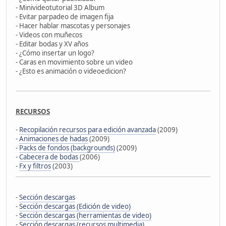
- Minivideotutorial 3D Album
- Evitar parpadeo de imagen fija
- Hacer hablar mascotas y personajes
- Videos con muñecos
- Editar bodas y XV años
- ¿Cómo insertar un logo?
- Caras en movimiento sobre un video
- ¿Esto es animación o videoedicion?
RECURSOS
-
Recopilación recursos para edición avanzada
(2009)
-
Animaciones de hadas
(2009)
-
Packs de fondos (backgrounds)
(2009)
-
Cabecera de bodas
(2006)
-
Fx y filtros
(2003)
-
Sección descargas
-
Sección descargas (Edición de video)
-
Sección descargas (herramientas de video)
-
Sección descargas (recursos multimedia)