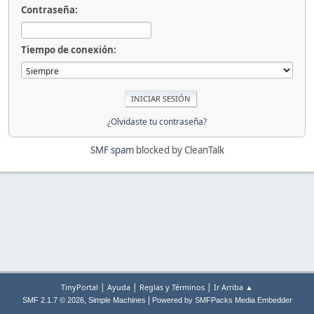
Contraseña:
Tiempo de conexión:
¿Olvidaste tu contraseña?
SMF spam
blocked by CleanTalk
|
|
|
TinyPortal
Ayuda
Reglas y Términos
Ir Arriba ▲
,
|
SMF 2.1.7 © 2026
Simple Machines
Powered by SMFPacks Media Embedder