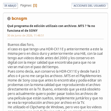
Páginas
1
IR ABAJO
ACCIONES DEL USUARIO
bcnsgm
Qué programa de edición utilizais con archivos .MTS ? Ya no
funciona el de SONY
30 de Junio de 2026, 11:48:51
Buenos días foro,
el caso es que tengo una HDR-CX11E y anteriormente a este la
misma pero en disco duro y anteriormente una Hi8, con la cual
tengo aun videos desde antes del 2000 y los conservo en
digital con la mejor calidad que encontraba para que no se
vieran mal con el paso del tiempo.
Pues como decía, aun conservo la HDR-CX11E y desde hará 3
años o 4 ya no me carga los archivos .MTS en el PlayMemories
Home de Sony cosa que antes lo encontraba y podía editar sin
probemas con la misma calidad que reproduciendo el archivo
directamente en la TV. Bueno, entiendo que ya está obsoleto
pero actualmente quiero poder pasar todos los archivos de
una película que están sueltos, simplemente juntárlos y que no
se vea la reproducción archivo por archivo en la TV.
He utilizado el Clipchamp de Wndows, pero veo que los videos