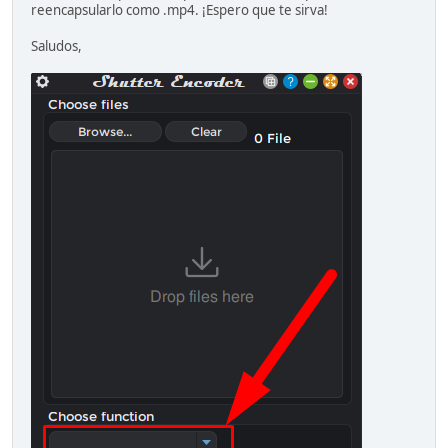
reencapsularlo como .mp4. ¡Espero que te sirva!
Saludos,