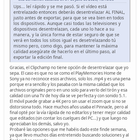
Ups... leí rápido y se me pasó. Si el vídeo está
entrelazado entonces deberás desentrelazar AL FINAL,
justo antes de exportar, para que se vea bien en todos
los dispositivos. Aunque casi todas las televisiones y
dispositivos desentrelazan, cada uno lo hace a su
manera, y la única forma de estar seguro de que se
verá en todos los sitios igual es desetrelazando tú
mismo pero, como digo, para mantener la máxima
calidad asegúrate de hacerlo en el último paso, al
exportar la edición final.
Gracias, el Clipchamp no tiene opción de desentrelazar que yo
sepa. El caso es que no se como el
PlayMemories Home de
Sony ya no reconoce esos archivos, solo los .mp4 y es una pena
porque era sencillo y los pasaba con la misma calidad que los
archivos originales pero en uno solo para verlo del tirón y esa
calidad con una TV de hoy día se ve perfecta y con sonido 5.1.
El móvil puede grabar a 4K pero sin usar el zoom que si no se
distorsiona todo. Hace muchos años usaba el Pinnacle, pero al
final opté por la vía rápida de no editarlos y tener mejor calidad
que editados (sin contar los cuelgues del PC...) y que luego no
apreciaban los demás, salvo yo.
Probaré las opciones que me habéis dado este finde semana,
ya que llevo muchos días entretenido buscando soluciones y al