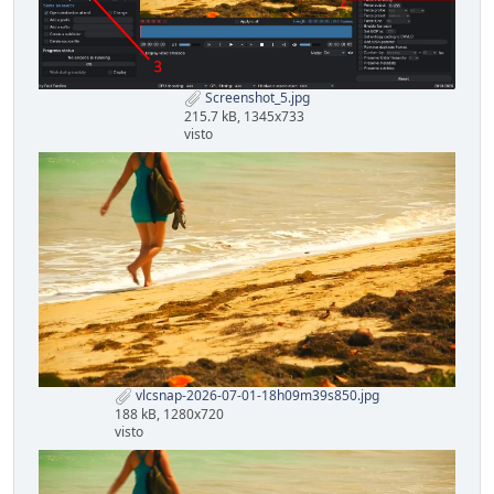
Screenshot_5.jpg
215.7 kB, 1345x733
visto
vlcsnap-2026-07-01-18h09m39s850.jpg
188 kB, 1280x720
visto