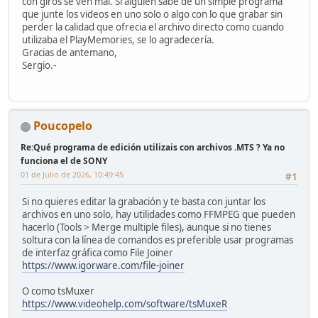
con giros se ven mal. Si álguien sabe de un simple programa
que junte los videos en uno solo o algo con lo que grabar sin
perder la calidad que ofrecia el archivo directo como cuando
utilizaba el PlayMemories, se lo agradecería.
Gracias de antemano,
Sergio.-
Poucopelo
Re:Qué programa de edición utilizais con archivos .MTS ? Ya no
funciona el de SONY
01 de Julio de 2026, 10:49:45
#1
Si no quieres editar la grabación y te basta con juntar los
archivos en uno solo, hay utilidades como FFMPEG que pueden
hacerlo (Tools > Merge multiple files), aunque si no tienes
soltura con la línea de comandos es preferible usar programas
de interfaz gráfica como File Joiner
https://www.igorware.com/file-joiner
O como tsMuxer
https://www.videohelp.com/software/tsMuxeR