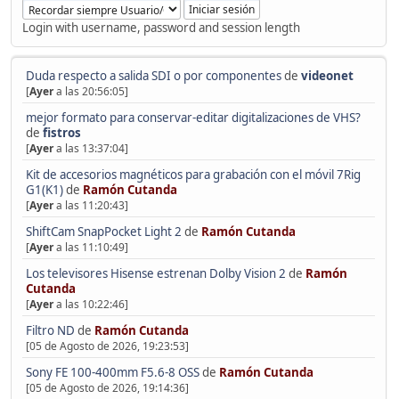
Login with username, password and session length
Duda respecto a salida SDI o por componentes
de
videonet
[
Ayer
a las 20:56:05]
mejor formato para conservar-editar digitalizaciones de VHS?
de
fistros
[
Ayer
a las 13:37:04]
Kit de accesorios magnéticos para grabación con el móvil 7Rig
G1(K1)
de
Ramón Cutanda
[
Ayer
a las 11:20:43]
ShiftCam SnapPocket Light 2
de
Ramón Cutanda
[
Ayer
a las 11:10:49]
Los televisores Hisense estrenan Dolby Vision 2
de
Ramón
Cutanda
[
Ayer
a las 10:22:46]
Filtro ND
de
Ramón Cutanda
[05 de Agosto de 2026, 19:23:53]
Sony FE 100-400mm F5.6-8 OSS
de
Ramón Cutanda
[05 de Agosto de 2026, 19:14:36]