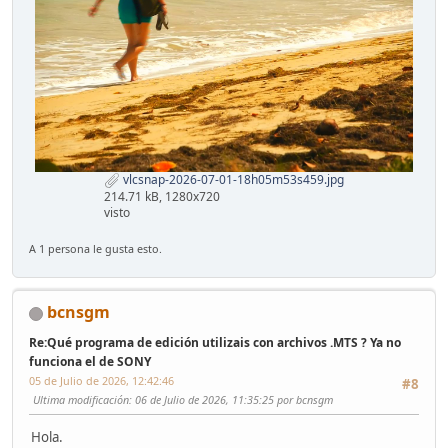
vlcsnap-2026-07-01-18h05m53s459.jpg
214.71 kB, 1280x720
visto
A 1 persona le gusta esto.
bcnsgm
Re:Qué programa de edición utilizais con archivos .MTS ? Ya no
funciona el de SONY
05 de Julio de 2026, 12:42:46
#8
Ultima modificación
: 06 de Julio de 2026, 11:35:25 por bcnsgm
Hola.