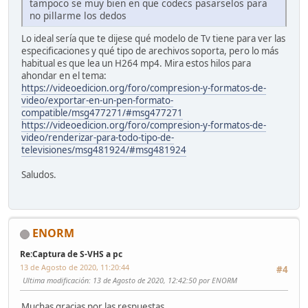
tampoco se muy bien en que codecs pasarselos para
no pillarme los dedos
Lo ideal sería que te dijese qué modelo de Tv tiene para ver las
especificaciones y qué tipo de arechivos soporta, pero lo más
habitual es que lea un H264 mp4. Mira estos hilos para
ahondar en el tema:
https://videoedicion.org/foro/compresion-y-formatos-de-
video/exportar-en-un-pen-formato-
compatible/msg477271/#msg477271
https://videoedicion.org/foro/compresion-y-formatos-de-
video/renderizar-para-todo-tipo-de-
televisiones/msg481924/#msg481924
Saludos.
ENORM
Re:Captura de S-VHS a pc
13 de Agosto de 2020, 11:20:44
#4
Ultima modificación
: 13 de Agosto de 2020, 12:42:50 por ENORM
Muchas gracias por las respuestas.