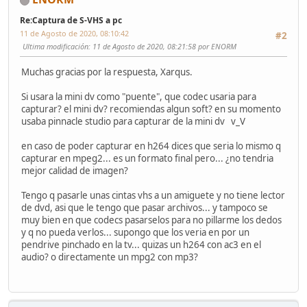
Re:Captura de S-VHS a pc
11 de Agosto de 2020, 08:10:42
#2
Ultima modificación
: 11 de Agosto de 2020, 08:21:58 por ENORM
Muchas gracias por la respuesta, Xarqus.
Si usara la mini dv como "puente", que codec usaria para
capturar? el mini dv? recomiendas algun soft? en su momento
usaba pinnacle studio para capturar de la mini dv v_V
en caso de poder capturar en h264 dices que seria lo mismo q
capturar en mpeg2... es un formato final pero... ¿no tendria
mejor calidad de imagen?
Tengo q pasarle unas cintas vhs a un amiguete y no tiene lector
de dvd, asi que le tengo que pasar archivos... y tampoco se
muy bien en que codecs pasarselos para no pillarme los dedos
y q no pueda verlos... supongo que los veria en por un
pendrive pinchado en la tv... quizas un h264 con ac3 en el
audio? o directamente un mpg2 con mp3?