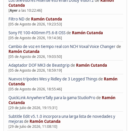
Los televisores Hisense estrenan Dolby Vision 2
de
Ramón
Cutanda
[
Ayer
a las 10:22:46]
Filtro ND
de
Ramón Cutanda
[05 de Agosto de 2026, 19:23:53]
Sony FE 100-400mm F5.6-8 OSS
de
Ramón Cutanda
[05 de Agosto de 2026, 19:14:36]
Cambio de voz en tiempo real con NCH Voxal Voice Changer
de
Ramón Cutanda
[05 de Agosto de 2026, 19:03:50]
Adaptador DOF MK3 de Beastgrip
de
Ramón Cutanda
[05 de Agosto de 2026, 18:59:19]
Nuevos trípodes Wes y Ridley de 3 Legged Things
de
Ramón
Cutanda
[05 de Agosto de 2026, 18:55:46]
QuickLink AnywhereTally para la gama StudioPro
de
Ramón
Cutanda
[29 de Julio de 2026, 19:15:31]
Subtitle Edit v5.1.0 incorpora una larga lista de novedades y
mejoras
de
Ramón Cutanda
[29 de Julio de 2026, 11:08:10]