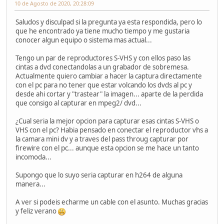
10 de Agosto de 2020, 20:28:09
Saludos y disculpad si la pregunta ya esta respondida, pero lo
que he encontrado ya tiene mucho tiempo y me gustaria
conocer algun equipo o sistema mas actual...
Tengo un par de reproductores S-VHS y con ellos paso las
cintas a dvd conectandolas a un grabador de sobremesa.
Actualmente quiero cambiar a hacer la captura directamente
con el pc para no tener que estar volcando los dvds al pc y
desde ahi cortar y "trastear" la imagen... aparte de la perdida
que consigo al capturar en mpeg2/ dvd...
¿Cual seria la mejor opcion para capturar esas cintas S-VHS o
VHS con el pc? Habia pensado en conectar el reproductor vhs a
la camara mini dv y a traves del pass throug capturar por
firewire con el pc... aunque esta opcion se me hace un tanto
incomoda...
Supongo que lo suyo seria capturar en h264 de alguna
manera...
A ver si podeis echarme un cable con el asunto. Muchas gracias
y feliz verano