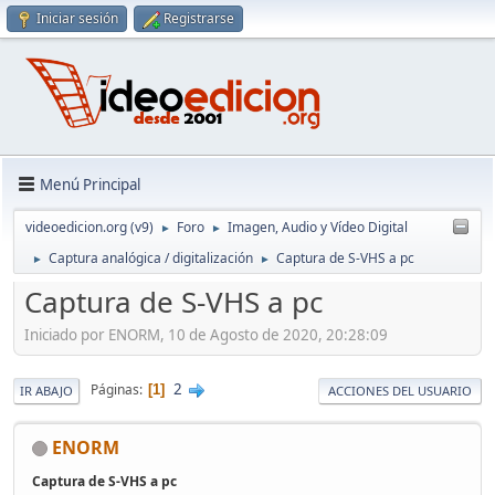
Iniciar sesión
Registrarse
Menú Principal
videoedicion.org (v9)
Foro
Imagen, Audio y Vídeo Digital
►
►
Captura analógica / digitalización
Captura de S-VHS a pc
►
►
Captura de S-VHS a pc
Iniciado por ENORM, 10 de Agosto de 2020, 20:28:09
2
Páginas
1
IR ABAJO
ACCIONES DEL USUARIO
ENORM
Captura de S-VHS a pc