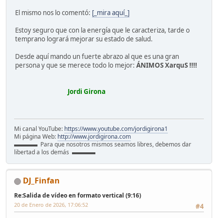
El mismo nos lo comentó:
[_mira aquí_]
Estoy seguro que con la energía que le caracteriza, tarde o
temprano logrará mejorar su estado de salud.
Desde aquí mando un fuerte abrazo al que es una gran
persona y que se merece todo lo mejor:
ÁNIMOS XarquS !!!!
Jordi Girona
Mi canal YouTube:
https://www.youtube.com/jordigirona1
Mi página Web:
http://www.jordigirona.com
▬▬▬▬ Para que nosotros mismos seamos libres, debemos dar
libertad a los demás ▬▬▬▬
DJ_Finfan
Re:Salida de vídeo en formato vertical (9:16)
20 de Enero de 2026, 17:06:52
#4