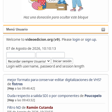
Haz una donación para ocultar este bloque
Menú Usuario
Welcome to
videoedicion.org (v9)
. Please
login
or
sign up
.
07 de Agosto de 2026, 10:10:13
Login with username, password and session length
mejor formato para conservar-editar digitalizaciones de VHS?
de
fistros
[
Hoy
a las 09:46:42]
Duda respecto a salida SDI o por componentes
de
Poucopelo
[
Hoy
a las 09:43:32]
Filtro ND
de
Ramón Cutanda
[05 de Agosto de 2026, 19:23:53]