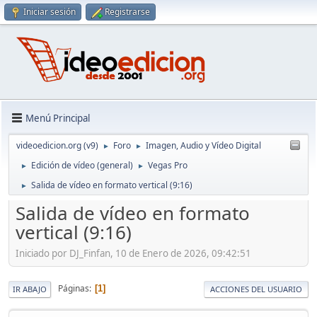
Iniciar sesión
Registrarse
Menú Principal
videoedicion.org (v9)
Foro
Imagen, Audio y Vídeo Digital
►
►
Edición de vídeo (general)
Vegas Pro
►
►
Salida de vídeo en formato vertical (9:16)
►
Salida de vídeo en formato
vertical (9:16)
Iniciado por DJ_Finfan, 10 de Enero de 2026, 09:42:51
Páginas
1
IR ABAJO
ACCIONES DEL USUARIO