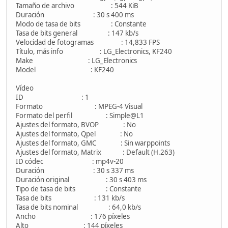
Tamaño de archivo : 544 KiB
Duración : 30 s 400 ms
Modo de tasa de bits : Constante
Tasa de bits general : 147 kb/s
Velocidad de fotogramas : 14,833 FPS
Título, más info : LG_Electronics, KF240
Make : LG_Electronics
Model : KF240
Vídeo
ID : 1
Formato : MPEG-4 Visual
Formato del perfil : Simple@L1
Ajustes del formato, BVOP : No
Ajustes del formato, Qpel : No
Ajustes del formato, GMC : Sin warppoints
Ajustes del formato, Matrix : Default (H.263)
ID códec : mp4v-20
Duración : 30 s 337 ms
Duración original : 30 s 403 ms
Tipo de tasa de bits : Constante
Tasa de bits : 131 kb/s
Tasa de bits nominal : 64,0 kb/s
Ancho : 176 píxeles
Alto : 144 píxeles