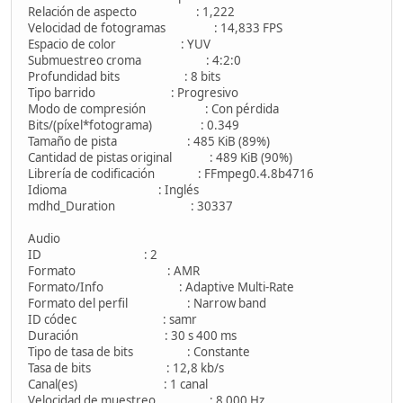
Relación de aspecto : 1,222
Velocidad de fotogramas : 14,833 FPS
Espacio de color : YUV
Submuestreo croma : 4:2:0
Profundidad bits : 8 bits
Tipo barrido : Progresivo
Modo de compresión : Con pérdida
Bits/(píxel*fotograma) : 0.349
Tamaño de pista : 485 KiB (89%)
Cantidad de pistas original : 489 KiB (90%)
Librería de codificación : FFmpeg0.4.8b4716
Idioma : Inglés
mdhd_Duration : 30337
Audio
ID : 2
Formato : AMR
Formato/Info : Adaptive Multi-Rate
Formato del perfil : Narrow band
ID códec : samr
Duración : 30 s 400 ms
Tipo de tasa de bits : Constante
Tasa de bits : 12,8 kb/s
Canal(es) : 1 canal
Velocidad de muestreo : 8 000 Hz