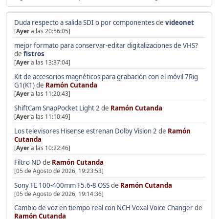
Duda respecto a salida SDI o por componentes
de
videonet
[
Ayer
a las 20:56:05]
mejor formato para conservar-editar digitalizaciones de VHS?
de
fistros
[
Ayer
a las 13:37:04]
Kit de accesorios magnéticos para grabación con el móvil 7Rig
G1(K1)
de
Ramón Cutanda
[
Ayer
a las 11:20:43]
ShiftCam SnapPocket Light 2
de
Ramón Cutanda
[
Ayer
a las 11:10:49]
Los televisores Hisense estrenan Dolby Vision 2
de
Ramón
Cutanda
[
Ayer
a las 10:22:46]
Filtro ND
de
Ramón Cutanda
[05 de Agosto de 2026, 19:23:53]
Sony FE 100-400mm F5.6-8 OSS
de
Ramón Cutanda
[05 de Agosto de 2026, 19:14:36]
Cambio de voz en tiempo real con NCH Voxal Voice Changer
de
Ramón Cutanda