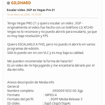
GILDHARD
Escalar video .3GP en Vegas Pro 21
16 de Abril de 2026, 19:19:39
Tengo Vegas PRO 21 y quiero escalar un video .3GP -
originalmente el video fue hecho con un teléfono LG KF240-
Vegas no lo reconoce y no puedo abrirlo para escalarlo, ya que
es muy baja resolución y FPS
Quiero ESCALARLO A FHD, pero no puedo ni abrirlo en varios
programas de edición.
Sólo lo puedo ver en con VLC y es muy baja su calidad.
Me pueden recomendar la forma de hacerlo?
Es un video de mi hija jugando y me encantaría dárselo por el
día del niño.
Anexo descripción de Media info
General
Nombre completo :0930091832-00.3gp
Formato : MPEG-4
Formato del perfil : 3GPP Media Release 5
ID códec : 3gp5 (3gp5/3gp4)