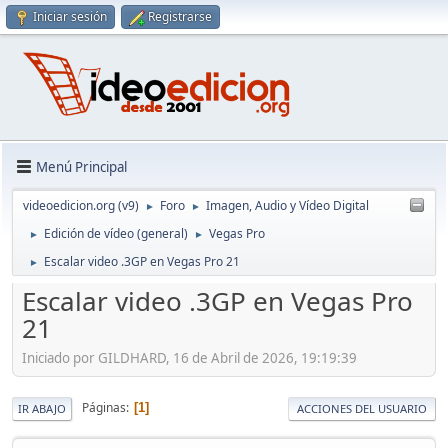
Iniciar sesión
Registrarse
Menú Principal
videoedicion.org (v9)
Foro
Imagen, Audio y Vídeo Digital
►
►
Edición de vídeo (general)
Vegas Pro
►
►
Escalar video .3GP en Vegas Pro 21
►
Escalar video .3GP en Vegas Pro
21
Iniciado por GILDHARD, 16 de Abril de 2026, 19:19:39
Páginas
1
IR ABAJO
ACCIONES DEL USUARIO