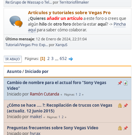
Re:Grupo de Wassap o Tel...
por
Territoriofilmaker
Artículos y tutoriales sobre Vegas Pro
¿
Quieres
añadir un artículo
a este foro o crees que
algún
hilo
de
otro foro
debería estar
aquí
? ->
Pincha
aquí
para saber cómo colaborar.
Último mensaje:
12 de Enero de 2024, 22:31:04
Tutorial//Vegas Pro: Exp...
por
XarquS
2
3
...
652
Páginas
1
IR ABAJO
Asunto
/
Iniciado por
Cambio de nombre para el actual foro "Sony Vegas
Video"
Iniciado por
Ramón Cutanda
1
2
Páginas
¿Cómo se hace .... ?: Recopilación de trucos con Vegas
(actualiz. 12 Junio 2015)
Iniciado por
maikel
1
2
Páginas
Preguntas frecuentes sobre Sony Vegas Video
Iniciado por
hyrax