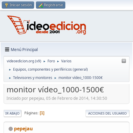
Iniciar sesión
Registrarse
Menú Principal
videoedicion.org (v9)
Foro
Varios
►
►
Equipos, componentes y periféricos (general)
►
Televisores y monitores
monitor vídeo_1000-1500€
►
►
monitor vídeo_1000-1500€
Iniciado por pepejau, 05 de Febrero de 2014, 14:30:50
Páginas
1
IR ABAJO
ACCIONES DEL USUARIO
pepejau