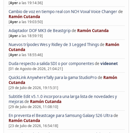
[
Ayer
a las 19:14:36]
Cambio de voz en tiempo real con NCH Voxal Voice Changer
de
Ramón Cutanda
[
Ayer
a las 19:03:50]
Adaptador DOF MK3 de Beastgrip
de
Ramón Cutanda
[
Ayer
a las 18:59:19]
Nuevos trípodes Wes y Ridley de 3 Legged Things
de
Ramón
Cutanda
[
Ayer
a las 18:55:46]
Duda respecto a salida SDI o por componentes
de
videonet
[01 de Agosto de 2026, 21:04:21]
QuickLink AnywhereTally para la gama StudioPro
de
Ramón
Cutanda
[29 de Julio de 2026, 19:15:31]
Subtitle Edit v5.1.0 incorpora una larga lista de novedades y
mejoras
de
Ramón Cutanda
[29 de Julio de 2026, 11:08:10]
En preventa el Beastcage para Samsung Galaxy S26 Ultra
de
Ramón Cutanda
[23 de Julio de 2026, 16:54:18]