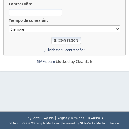
Contraseña:
Tiempo de conexión:
¿Olvidaste tu contraseña?
SMF spam
blocked by CleanTalk
|
|
|
TinyPortal
Ayuda
Reglas y Términos
Ir Arriba ▲
,
|
SMF 2.1.7 © 2026
Simple Machines
Powered by SMFPacks Media Embedder