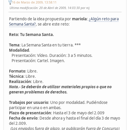
16 de Marzo de 2009, 13:58:11
Ultima modificación
: 20 de Abril de 2009, 14:03:30 por nij
Partiendo de la idea propuesta por
mariola
:
¿Algún reto para
Semana Santa?
, se abre este reto:
Reto: Tu Semana Santa.
Tema
: La Semana Santa en tu tierra. ***
Modalidad
.
Presentación: Vídeo. Duración: 3 a 5 minutos.
Presentación: Cartel. Imagen.
Formato
: Libre.
Técnica
: Libre.
Realización
: Libre.
Nota.- Se deberán de utilizar materiales propios o que no
generen problemas de derechos.
Trabajos por usuario
: Uno por modalidad. Pudiéndose
participar en una o en ambas.
Plazo de presentación
: Hasta el 3 de mayo del 2.009
Fecha de envío
: Desde ahora y hasta el final del día 3 de mayo
del 2.009.
(Los enviados fuera de plazo, se publicarán Fuera de Concurso)