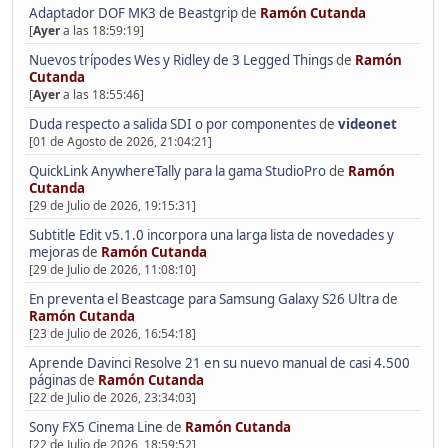
Adaptador DOF MK3 de Beastgrip
de
Ramón Cutanda
[
Ayer
a las 18:59:19]
Nuevos trípodes Wes y Ridley de 3 Legged Things
de
Ramón
Cutanda
[
Ayer
a las 18:55:46]
Duda respecto a salida SDI o por componentes
de
videonet
[01 de Agosto de 2026, 21:04:21]
QuickLink AnywhereTally para la gama StudioPro
de
Ramón
Cutanda
[29 de Julio de 2026, 19:15:31]
Subtitle Edit v5.1.0 incorpora una larga lista de novedades y
mejoras
de
Ramón Cutanda
[29 de Julio de 2026, 11:08:10]
En preventa el Beastcage para Samsung Galaxy S26 Ultra
de
Ramón Cutanda
[23 de Julio de 2026, 16:54:18]
Aprende Davinci Resolve 21 en su nuevo manual de casi 4.500
páginas
de
Ramón Cutanda
[22 de Julio de 2026, 23:34:03]
Sony FX5 Cinema Line
de
Ramón Cutanda
[22 de Julio de 2026, 18:59:52]