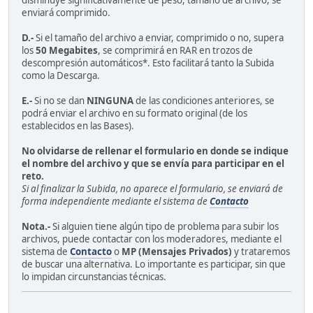
disminuye significativamente de peso, tamaño de archivo, se
enviará comprimido.
D.-
Si el tamaño del archivo a enviar, comprimido o no, supera
los
50 Megabites
, se comprimirá en RAR en trozos de
descompresión automáticos*. Esto facilitará tanto la Subida
como la Descarga.
E.-
Si no se dan
NINGUNA
de las condiciones anteriores, se
podrá enviar el archivo en su formato original (de los
establecidos en las Bases).
No olvidarse de rellenar el formulario en donde se indique
el nombre del archivo y que se envía para participar en el
reto.
Si al finalizar la Subida, no aparece el formulario, se enviará de
forma independiente mediante el sistema de
Contacto
Nota.-
Si alguien tiene algún tipo de problema para subir los
archivos, puede contactar con los moderadores, mediante el
sistema de
Contacto
o
MP (Mensajes Privados)
y trataremos
de buscar una alternativa. Lo importante es participar, sin que
lo impidan circunstancias técnicas.